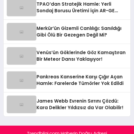
TPAO’dan Stratejik Hamle: Yerli
Sondaj Borusu Üretimi İçin AR-GE
Seferberliği Başladı!
Merkür’ün Gizemli Canlılığı: Sanıldığı
Gibi Ölü Bir Gezegen Değil Mi?
Venüs’ün Göklerinde Göz Kamaştıran
Bir Meteor Dansı Yaklaşıyor!
Pankreas Kanserine Karşı Çığır Açan
Hamle: Farelerde Tümörler Yok Edildi
James Webb Evrenin Sırrını Çözdü:
Kara Delikler Yıldızsız da Var Olabilir!
Trendbilgi.com Haberin Doğru Adresi