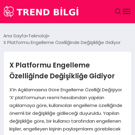
GÜNDEM
Ana Sayfa
Teknoloji
X Platformu Engelleme Özelliğinde Değişikliğe Gidiyor
DÜNYA
EĞITIM
X Platformu Engelleme
Özelliğinde Değişikliğe Gidiyor
EKONOMI
X’in Açıklamasına Göre Engelleme Özelliği Değişiyor
MAGAZIN
‘X’ platformunun resmi hesabından yapılan
açıklamaya göre, kullanıcıları engelleme özelliğinde
SAĞLIK
önemli bir değişikliğe gidileceği duyuruldu. Yapılan
değişikliğe göre, bir kullanıcı tarafından engellenen
SPOR
kişiler, engelleyen kişinin paylaşımlarını görebilecek