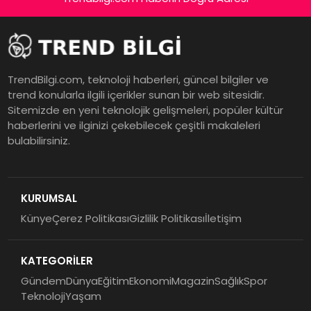
TrendBilgi.com, teknoloji haberleri, güncel bilgiler ve
trend konularla ilgili içerikler sunan bir web sitesidir.
Sitemizde en yeni teknolojik gelişmeleri, popüler kültür
haberlerini ve ilginizi çekebilecek çeşitli makaleleri
bulabilirsiniz.
KURUMSAL
Künye
Çerez Politikası
Gizlilik Politikası
İletişim
KATEGORİLER
Gündem
Dünya
Eğitim
Ekonomi
Magazin
Sağlık
Spor
Teknoloji
Yaşam