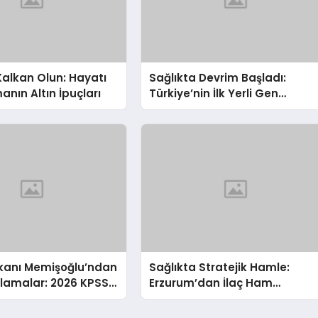
alkan Olun: Hayatı
Sağlıkta Devrim Başladı:
nın Altın İpuçları
Türkiye’nin İlk Yerli Gen
Tedavisi Üretime Geçti!
akanı Memişoğlu’ndan
Sağlıkta Stratejik Hamle:
ıklamalar: 2026 KPSS
Erzurum’dan İlaç Ham
Yeni Atama Müjdesi
Maddesi Atağı
ta Çığır Açan