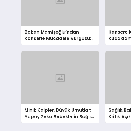
Bakan Memişoğlu’ndan
Kansere K
Kanserle Mücadele Vurgusu:
Kucaklama
Erken Teşhis Hayat Kurtarıyor!
Minik Kalpler, Büyük Umutlar:
Sağlık B
Yapay Zeka Bebeklerin Sağlık
Kritik Aç
Takibinde Devrim Yaratıyor!
Sonrası 
ve Sağlık