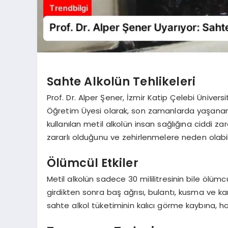
Sahte Alkolün Tehlikeleri
Prof. Dr. Alper Şener, İzmir Katip Çelebi Üniversi
Öğretim Üyesi olarak, son zamanlarda yaşanan s
kullanılan metil alkolün insan sağlığına ciddi z
zararlı olduğunu ve zehirlenmelere neden olabile
Ölümcül Etkiler
Metil alkolün sadece 30 mililitresinin bile ölü
girdikten sonra baş ağrısı, bulantı, kusma ve karı
sahte alkol tüketiminin kalıcı görme kaybına, ha