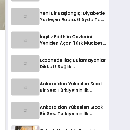
Maddesi Atağı
Yeni Bir Başlangıç: Diyabetle
Yüzleşen Rabia, 6 Ayda Tam
34 Kilo Hafifledi!
İngiliz Edith’in Gözlerini
Yeniden Açan Türk Mucizesi:
“Şimdi Her Şey Çok Parlak!”
Eczanede İlaç Bulamayanlar
Dikkat! Sağlık
Bakanlığı’ndan Yeni Çözüm
Hattı
Ankara’dan Yükselen Sıcak
Bir Ses: Türkiye’nin İlk
Doğum Dostu Ebe Destek
Merkezi Kapılarını Açtı!
Ankara’dan Yükselen Sıcak
Bir Ses: Türkiye’nin İlk
Doğum Dostu Ebe Destek
Merkezi Kapılarını Açtı!