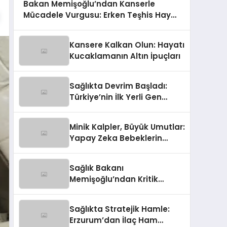
Bakan Memişoğlu’ndan Kanserle
Mücadele Vurgusu: Erken Teşhis Hayat
Kurtarıyor!
Kansere Kalkan Olun: Hayatı
Kucaklamanın Altın İpuçları
Sağlıkta Devrim Başladı:
Türkiye’nin İlk Yerli Gen
Tedavisi Üretime Geçti!
Minik Kalpler, Büyük Umutlar:
Yapay Zeka Bebeklerin
Sağlık Takibinde Devrim
Yaratıyor!
Sağlık Bakanı
Memişoğlu’ndan Kritik
Açıklamalar: 2026 KPSS
Sonrası Yeni Atama Müjdesi
Sağlıkta Stratejik Hamle:
ve Sağlıkta Çığır Açan
Erzurum’dan İlaç Ham
Hamleler