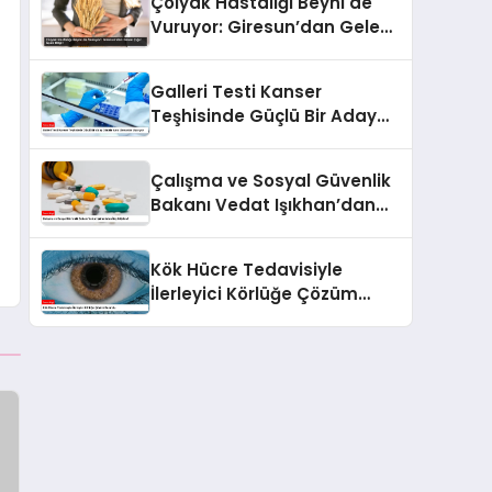
Çölyak Hastalığı Beyni de
Vuruyor: Giresun’dan Gelen
Çığır Açan Bilgi!
Galleri Testi Kanser
Teşhisinde Güçlü Bir Aday
Olabilir Ama Uzmanlar
Uyarıyor
Çalışma ve Sosyal Güvenlik
Bakanı Vedat Işıkhan’dan
İlaç Müjdesi!
Kök Hücre Tedavisiyle
İlerleyici Körlüğe Çözüm
Bulundu