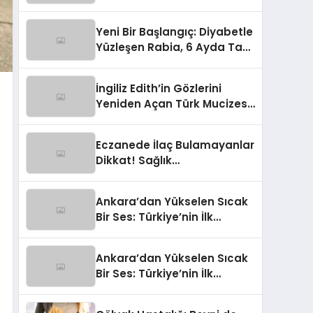
Maddesi Atağı
Yeni Bir Başlangıç: Diyabetle
Yüzleşen Rabia, 6 Ayda Tam
34 Kilo Hafifledi!
İngiliz Edith’in Gözlerini
Yeniden Açan Türk Mucizesi:
“Şimdi Her Şey Çok Parlak!”
Eczanede İlaç Bulamayanlar
Dikkat! Sağlık
Bakanlığı’ndan Yeni Çözüm
Hattı
Ankara’dan Yükselen Sıcak
Bir Ses: Türkiye’nin İlk
Doğum Dostu Ebe Destek
Merkezi Kapılarını Açtı!
Ankara’dan Yükselen Sıcak
Bir Ses: Türkiye’nin İlk
Doğum Dostu Ebe Destek
Merkezi Kapılarını Açtı!