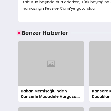
tabutun başında dua ederken, Türk bayrağına sa
namazı için Fevziye Cami’ye götürüldü.
Benzer Haberler
Bakan Memişoğlu’ndan
Kansere K
Kanserle Mücadele Vurgusu:
Kucaklama
Erken Teşhis Hayat Kurtarıyor!