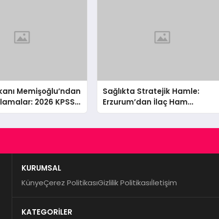
akanı Memişoğlu’ndan
Sağlıkta Stratejik Hamle:
ıklamalar: 2026 KPSS
Erzurum’dan İlaç Ham
Yeni Atama Müjdesi
Maddesi Atağı
ta Çığır Açan
KURUMSAL
Künye
Çerez Politikası
Gizlilik Politikası
İletişim
KATEGORİLER