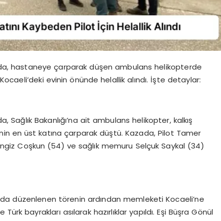
da, hastaneye çarparak düşen ambulans helikopterde
caeli’deki evinin önünde helallik alındı. İşte detaylar:
Sağlık Bakanlığı’na ait ambulans helikopter, kalkış
nin en üst katına çarparak düştü. Kazada, Pilot Tamer
engiz Coşkun (54) ve sağlık memuru Selçuk Saykal (34)
’da düzenlenen törenin ardından memleketi Kocaeli’ne
ürk bayrakları asılarak hazırlıklar yapıldı. Eşi Büşra Gönül