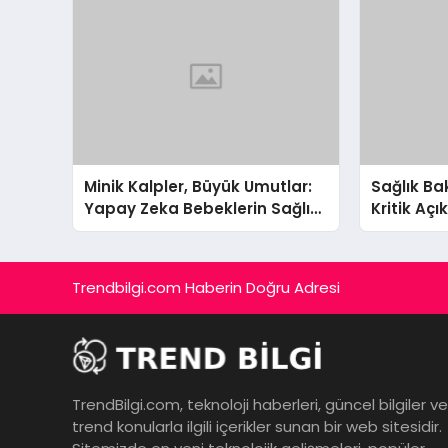
Minik Kalpler, Büyük Umutlar:
Sağlık B
Yapay Zeka Bebeklerin Sağlık
Kritik Aç
Takibinde Devrim Yaratıyor!
Sonrası 
ve Sağlık
Hamleler
Trendbilgi.com Haberin Doğru Adresi
TrendBilgi.com, teknoloji haberleri, güncel bilgiler ve
trend konularla ilgili içerikler sunan bir web sitesidir.