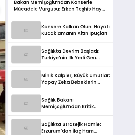
Bakan Memişoğlu’ndan Kanserle
Mücadele Vurgusu: Erken Teşhis Hayat
Kurtarıyor!
Kansere Kalkan Olun: Hayatı
Kucaklamanın Altın İpuçları
Sağlıkta Devrim Başladı:
Türkiye’nin İlk Yerli Gen
Tedavisi Üretime Geçti!
Minik Kalpler, Büyük Umutlar:
Yapay Zeka Bebeklerin
Sağlık Takibinde Devrim
Yaratıyor!
Sağlık Bakanı
Memişoğlu’ndan Kritik
Açıklamalar: 2026 KPSS
Sonrası Yeni Atama Müjdesi
Sağlıkta Stratejik Hamle:
ve Sağlıkta Çığır Açan
Erzurum’dan İlaç Ham
Hamleler