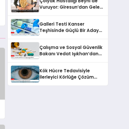
Çölyak Hastalığı Beyni de
Vuruyor: Giresun’dan Gelen
Çığır Açan Bilgi!
Galleri Testi Kanser
Teşhisinde Güçlü Bir Aday
Olabilir Ama Uzmanlar
Uyarıyor
Çalışma ve Sosyal Güvenlik
Bakanı Vedat Işıkhan’dan
İlaç Müjdesi!
Kök Hücre Tedavisiyle
İlerleyici Körlüğe Çözüm
Bulundu