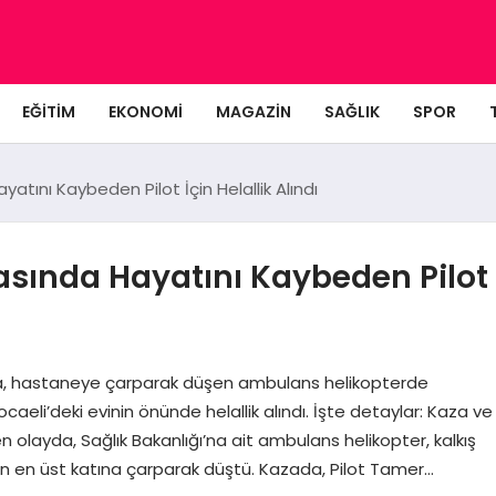
EĞITIM
EKONOMI
MAGAZIN
SAĞLIK
SPOR
tını Kaybeden Pilot İçin Helallik Alındı
asında Hayatını Kaybeden Pilot
a, hastaneye çarparak düşen ambulans helikopterde
aeli’deki evinin önünde helallik alındı. İşte detaylar: Kaza ve
layda, Sağlık Bakanlığı’na ait ambulans helikopter, kalkış
in en üst katına çarparak düştü. Kazada, Pilot Tamer…