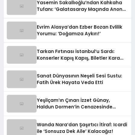
Yasemin Sakallıoğlu’ndan Kahkaha
Tufanı: ‘Galatasaray Maçında Anons
Yapacaktım!’
Evrim Alasya’dan Ezber Bozan Evlilik
Yorumu: ‘Doğamıza Aykırı!’
Tarkan Fırtınası İstanbul’u Sardı:
Konserler Kapış Kapış, Biletler Kara
Borsada!
Sanat Dünyasının Neşeli Sesi Sustu:
Fatih Ürek Hayata Veda Etti
Yeşilçam’ın Çınarı İzzet Günay,
Haldun Dormen’in Cenazesinde
Yürekleri Ağza Getirdi
Wanda Nara’dan Şaşırtıcı İtiraf: Icardi
ile ‘Sonsuza Dek Aile’ Kalacağız!