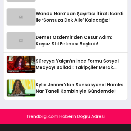
Wanda Nara’dan Şaşırtıcı İtiraf: Icardi
ile ‘Sonsuza Dek Aile’ Kalacağız!
Demet Özdemir’den Cesur Adım:
Kaşsız Stil Fırtınası Başladı!
Süreyya Yalçın’ın İnce Formu Sosyal
Medyayı Salladı: Takipçiler Merak
İçinde!
Kylie Jenner’dan Sansasyonel Hamle:
Nar Taneli Kombiniyle Gündemde!
Trendbilgi.com Haberin Doğru Adresi