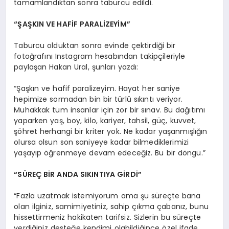
tamamlandıktan sonra taburcu edildi.
“ŞAŞKIN VE HAFİF PARALİZEYİM”
Taburcu olduktan sonra evinde çektirdiği bir
fotoğrafını Instagram hesabından takipçileriyle
paylaşan Hakan Ural, şunları yazdı:
“Şaşkın ve hafif paralizeyim. Hayat her saniye
hepimize sormadan bin bir türlü sıkıntı veriyor.
Muhakkak tüm insanlar için zor bir sınav. Bu dağıtımı
yaparken yaş, boy, kilo, kariyer, tahsil, güç, kuvvet,
şöhret herhangi bir kriter yok. Ne kadar yaşanmışlığın
olursa olsun son saniyeye kadar bilmediklerimizi
yaşayıp öğrenmeye devam edeceğiz. Bu bir döngü.”
“SÜREÇ BİR ANDA SIKINTIYA GİRDİ”
“Fazla uzatmak istemiyorum ama şu süreçte bana
olan ilginiz, samimiyetiniz, sahip çıkma çabanız, bunu
hissettirmeniz hakikaten tarifsiz. Sizlerin bu süreçte
verdiğiniz desteğe kendimi olabildiğince özel ifade