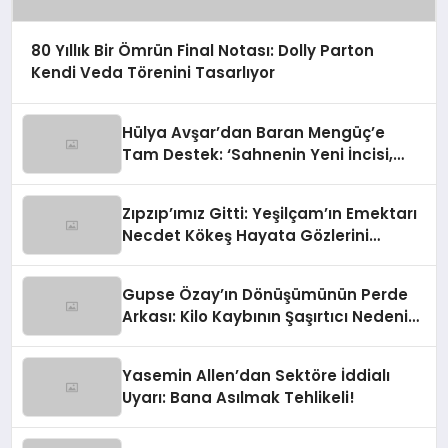
80 Yıllık Bir Ömrün Final Notası: Dolly Parton
Kendi Veda Törenini Tasarlıyor
Hülya Avşar’dan Baran Mengüç’e
Tam Destek: ‘Sahnenin Yeni İncisi,
Dünya Yıldızı Olmaya Aday!’
Zıpzıp’ımız Gitti: Yeşilçam’ın Emektarı
Necdet Kökeş Hayata Gözlerini
Yumdu
Gupse Özay’ın Dönüşümünün Perde
Arkası: Kilo Kaybının Şaşırtıcı Nedeni
Ortaya Çıktı
Yasemin Allen’dan Sektöre İddialı
Uyarı: Bana Asılmak Tehlikeli!