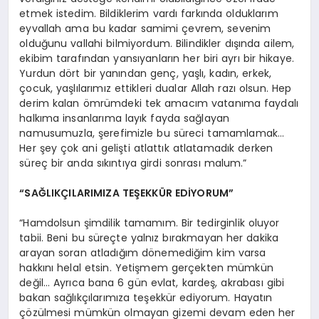
etmek istedim. Bildiklerim vardı farkında olduklarım
eyvallah ama bu kadar samimi çevrem, sevenim
olduğunu vallahi bilmiyordum. Bilindikler dışında ailem,
ekibim tarafından yansıyanların her biri ayrı bir hikaye.
Yurdun dört bir yanından genç, yaşlı, kadın, erkek,
çocuk, yaşlılarımız ettikleri dualar Allah razı olsun. Hep
derim kalan ömrümdeki tek amacım vatanıma faydalı
halkıma insanlarıma layık fayda sağlayan
namusumuzla, şerefimizle bu süreci tamamlamak…
Her şey çok ani gelişti atlattık atlatamadık derken
süreç bir anda sıkıntıya girdi sonrası malum.”
“SAĞLIKÇILARIMIZA TEŞEKKÜR EDİYORUM”
“Hamdolsun şimdilik tamamım. Bir tedirginlik oluyor
tabii. Beni bu süreçte yalnız bırakmayan her dakika
arayan soran atladığım dönemediğim kim varsa
hakkını helal etsin. Yetişmem gerçekten mümkün
değil… Ayrıca bana 6 gün evlat, kardeş, akrabası gibi
bakan sağlıkçılarımıza teşekkür ediyorum. Hayatın
çözülmesi mümkün olmayan gizemi devam eden her