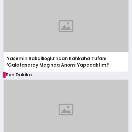
Yasemin Sakallıoğlu’ndan Kahkaha Tufanı:
‘Galatasaray Maçında Anons Yapacaktım!’
Son Dakika