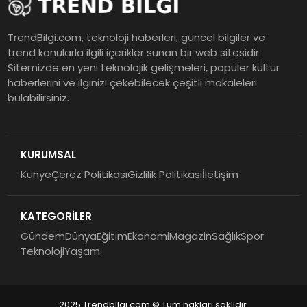
TrendBilgi.com, teknoloji haberleri, güncel bilgiler ve
trend konularla ilgili içerikler sunan bir web sitesidir.
Sitemizde en yeni teknolojik gelişmeleri, popüler kültür
haberlerini ve ilginizi çekebilecek çeşitli makaleleri
bulabilirsiniz.
KURUMSAL
Künye
Çerez Politikası
Gizlilik Politikası
İletişim
KATEGORİLER
Gündem
Dünya
Eğitim
Ekonomi
Magazin
Sağlık
Spor
Teknoloji
Yaşam
2025 Trendbilgi.com © Tüm hakları saklıdır.