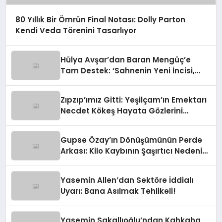
80 Yıllık Bir Ömrün Final Notası: Dolly Parton
Kendi Veda Törenini Tasarlıyor
Hülya Avşar’dan Baran Mengüç’e
Tam Destek: ‘Sahnenin Yeni İncisi,
Dünya Yıldızı Olmaya Aday!’
Zıpzıp’ımız Gitti: Yeşilçam’ın Emektarı
Necdet Kökeş Hayata Gözlerini
Yumdu
Gupse Özay’ın Dönüşümünün Perde
Arkası: Kilo Kaybının Şaşırtıcı Nedeni
Ortaya Çıktı
Yasemin Allen’dan Sektöre İddialı
Uyarı: Bana Asılmak Tehlikeli!
Yasemin Sakallıoğlu’ndan Kahkaha