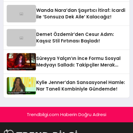
Wanda Nara’dan Şaşırtıcı İtiraf: Icardi
ile ‘Sonsuza Dek Aile’ Kalacağız!
Demet Özdemir’den Cesur Adım:
Kaşsız Stil Fırtınası Başladı!
Süreyya Yalçın’ın İnce Formu Sosyal
Medyayı Salladı: Takipçiler Merak
İçinde!
Kylie Jenner’dan Sansasyonel Hamle:
Nar Taneli Kombiniyle Gündemde!
Trendbilgi.com Haberin Doğru Adresi