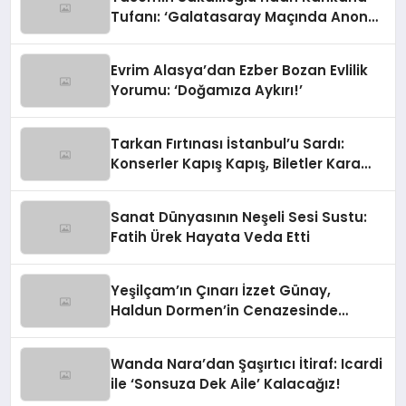
Tufanı: ‘Galatasaray Maçında Anons
Yapacaktım!’
Evrim Alasya’dan Ezber Bozan Evlilik
Yorumu: ‘Doğamıza Aykırı!’
Tarkan Fırtınası İstanbul’u Sardı:
Konserler Kapış Kapış, Biletler Kara
Borsada!
Sanat Dünyasının Neşeli Sesi Sustu:
Fatih Ürek Hayata Veda Etti
Yeşilçam’ın Çınarı İzzet Günay,
Haldun Dormen’in Cenazesinde
Yürekleri Ağza Getirdi
Wanda Nara’dan Şaşırtıcı İtiraf: Icardi
ile ‘Sonsuza Dek Aile’ Kalacağız!