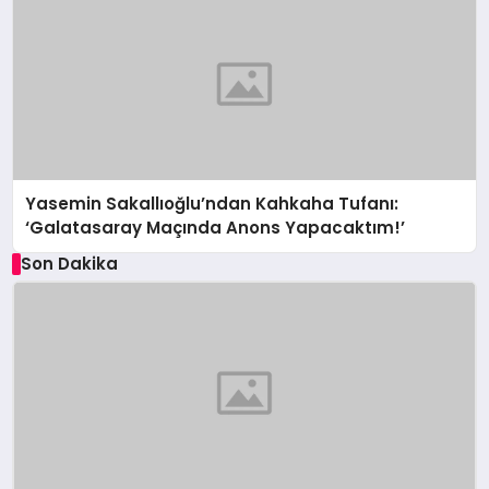
Yasemin Sakallıoğlu’ndan Kahkaha Tufanı:
‘Galatasaray Maçında Anons Yapacaktım!’
Son Dakika