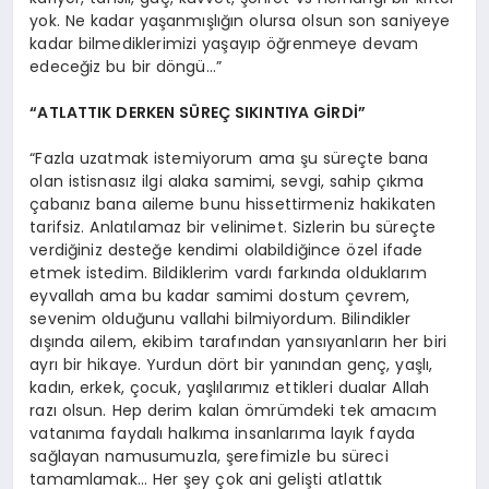
yok. Ne kadar yaşanmışlığın olursa olsun son saniyeye
kadar bilmediklerimizi yaşayıp öğrenmeye devam
edeceğiz bu bir döngü…”
“ATLATTIK DERKEN SÜREÇ SIKINTIYA GİRDİ”
“Fazla uzatmak istemiyorum ama şu süreçte bana
olan istisnasız ilgi alaka samimi, sevgi, sahip çıkma
çabanız bana aileme bunu hissettirmeniz hakikaten
tarifsiz. Anlatılamaz bir velinimet. Sizlerin bu süreçte
verdiğiniz desteğe kendimi olabildiğince özel ifade
etmek istedim. Bildiklerim vardı farkında olduklarım
eyvallah ama bu kadar samimi dostum çevrem,
sevenim olduğunu vallahi bilmiyordum. Bilindikler
dışında ailem, ekibim tarafından yansıyanların her biri
ayrı bir hikaye. Yurdun dört bir yanından genç, yaşlı,
kadın, erkek, çocuk, yaşlılarımız ettikleri dualar Allah
razı olsun. Hep derim kalan ömrümdeki tek amacım
vatanıma faydalı halkıma insanlarıma layık fayda
sağlayan namusumuzla, şerefimizle bu süreci
tamamlamak… Her şey çok ani gelişti atlattık