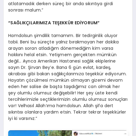
atlatamadık derken süreç bir anda sıkıntıya girdi
sonrası malum.”
“SAĞLIKÇILARIMIZA TEŞEKKÜR EDİYORUM”
Hamdolsun şimdilik tamamım. Bir tedirginlik oluyor
tabii. Beni bu süreçte yalnız bırakmayan her dakika
arayan soran atladığım dönemediğim kim varsa
hakkını helal etsin. Yetişmem gerçekten mümkün
değil… Ayrıca Amerikan Hastanesi sağlık ekiplerine
sayın Dr. Şirvan Bey’e. Bana 6 gün evlat, kardeş,
akrabası gibi bakan sağlıkçılarımıza teşekkür ediyorum.
Hayatın çözülmesi mümkün olmayan gizemi devam
eden her salise de başta taşıdığımız can olmak her
şey olumlu olumsuz değişebilir! Her şey üste kendi
tercihlerimizle seçtiklerimizin olumlu olumsuz sonuçları
var! Velhasıl Allah’ıma hamdolsun. Allah şifa dert
sıkıntısı olanlara yardım etsin. Tekrar tekrar teşekkürler
iyi ki varsınız.”