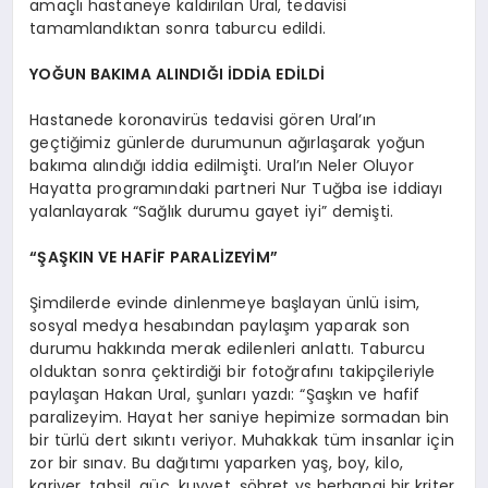
amaçlı hastaneye kaldırılan Ural, tedavisi
tamamlandıktan sonra taburcu edildi.
YOĞUN BAKIMA ALINDIĞI İDDİA EDİLDİ
Hastanede koronavirüs tedavisi gören Ural’ın
geçtiğimiz günlerde durumunun ağırlaşarak yoğun
bakıma alındığı iddia edilmişti. Ural’ın Neler Oluyor
Hayatta programındaki partneri Nur Tuğba ise iddiayı
yalanlayarak “Sağlık durumu gayet iyi” demişti.
“ŞAŞKIN VE HAFİF PARALİZEYİM”
Şimdilerde evinde dinlenmeye başlayan ünlü isim,
sosyal medya hesabından paylaşım yaparak son
durumu hakkında merak edilenleri anlattı. Taburcu
olduktan sonra çektirdiği bir fotoğrafını takipçileriyle
paylaşan Hakan Ural, şunları yazdı: “Şaşkın ve hafif
paralizeyim. Hayat her saniye hepimize sormadan bin
bir türlü dert sıkıntı veriyor. Muhakkak tüm insanlar için
zor bir sınav. Bu dağıtımı yaparken yaş, boy, kilo,
kariyer, tahsil, güç, kuvvet, şöhret vs herhangi bir kriter