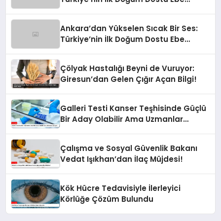
Destek Merkezi Kapılarını Açtı!
Ankara’dan Yükselen Sıcak Bir Ses:
Türkiye’nin İlk Doğum Dostu Ebe
Destek Merkezi Kapılarını Açtı!
Çölyak Hastalığı Beyni de Vuruyor:
Giresun’dan Gelen Çığır Açan Bilgi!
Galleri Testi Kanser Teşhisinde Güçlü
Bir Aday Olabilir Ama Uzmanlar
Uyarıyor
Çalışma ve Sosyal Güvenlik Bakanı
Vedat Işıkhan’dan İlaç Müjdesi!
Kök Hücre Tedavisiyle İlerleyici
Körlüğe Çözüm Bulundu