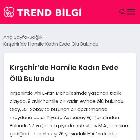
GÜNDEM
Ana Sayfa
Sağlık
Kırşehir’de Hamile Kadın Evde Ölü Bulundu
DÜNYA
EĞITIM
Kırşehir’de Hamile Kadın Evde
Ölü Bulundu
EKONOMI
Kırşehir’de Ahi Evran Mahallesi’nde yaşanan trajik
MAGAZIN
olayda, 9 aylık hamile bir kadın evinde ölü bulundu.
Olay, 33. Sokak’ta bulunan bir apartmanda
SAĞLIK
meydana geldi. Piyade Astsubay Eşi Tarafından
Bulundu 27 yaşındaki piyade astsubay M.A., odasına
SPOR
girdiğinde hamile eşi 26 yaşındaki H.A.’nın kanlar