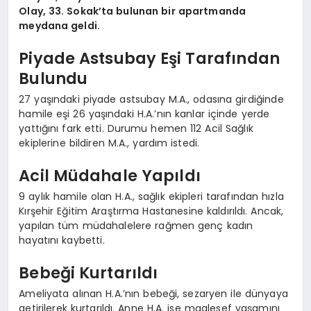
Olay, 33. Sokak’ta bulunan bir apartmanda
meydana geldi.
Piyade Astsubay Eşi Tarafından
Bulundu
27 yaşındaki piyade astsubay M.A., odasına girdiğinde
hamile eşi 26 yaşındaki H.A.’nın kanlar içinde yerde
yattığını fark etti. Durumu hemen 112 Acil Sağlık
ekiplerine bildiren M.A., yardım istedi.
Acil Müdahale Yapıldı
9 aylık hamile olan H.A., sağlık ekipleri tarafından hızla
Kırşehir Eğitim Araştırma Hastanesine kaldırıldı. Ancak,
yapılan tüm müdahalelere rağmen genç kadın
hayatını kaybetti.
Bebeği Kurtarıldı
Ameliyata alınan H.A.’nın bebeği, sezaryen ile dünyaya
getirilerek kurtarıldı. Anne H.A. ise maalesef yaşamını