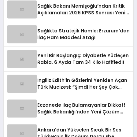
Sağlık Bakanı Memişoğlu’ndan Kritik
Açıklamalar: 2026 KPSS Sonrası Yeni
Atama Müjdesi ve Sağlıkta Çığır Açan
Hamleler
Sağlıkta Stratejik Hamle: Erzurum’dan
İlaç Ham Maddesi Atağı
Yeni Bir Başlangıç: Diyabetle Yüzleşen
Rabia, 6 Ayda Tam 34 Kilo Hafifledi!
İngiliz Edith’in Gözlerini Yeniden Açan
Türk Mucizesi: “Şimdi Her Şey Çok
Parlak!”
Eczanede İlaç Bulamayanlar Dikkat!
Sağlık Bakanlığı’ndan Yeni Çözüm
Hattı
Ankara’dan Yükselen Sıcak Bir Ses:
Türkiye’nin İlk Doğum Dostu Ebe