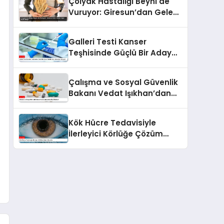
Çölyak Hastalığı Beyni de
Vuruyor: Giresun’dan Gelen
Çığır Açan Bilgi!
Galleri Testi Kanser
Teşhisinde Güçlü Bir Aday
Olabilir Ama Uzmanlar
Uyarıyor
Çalışma ve Sosyal Güvenlik
Bakanı Vedat Işıkhan’dan
İlaç Müjdesi!
Kök Hücre Tedavisiyle
İlerleyici Körlüğe Çözüm
Bulundu