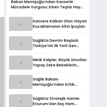
Bakan Memişoğlu’ndan Kanserle
Mücadele Vurgusu: Erken Teşhis Hayat
Kurtarıyor!
Kansere Kalkan Olun: Hayatı
Kucaklamanın Altın İpuçları
Sağlıkta Devrim Başladı:
Türkiye’nin İlk Yerli Gen
Tedavisi Üretime Geçti!
Minik Kalpler, Büyük Umutlar:
Yapay Zeka Bebeklerin
Sağlık Takibinde Devrim
Yaratıyor!
Sağlık Bakanı
Memişoğlu’ndan Kritik
Açıklamalar: 2026 KPSS
Sonrası Yeni Atama Müjdesi
Sağlıkta Stratejik Hamle:
ve Sağlıkta Çığır Açan
Erzurum’dan İlaç Ham
Hamleler