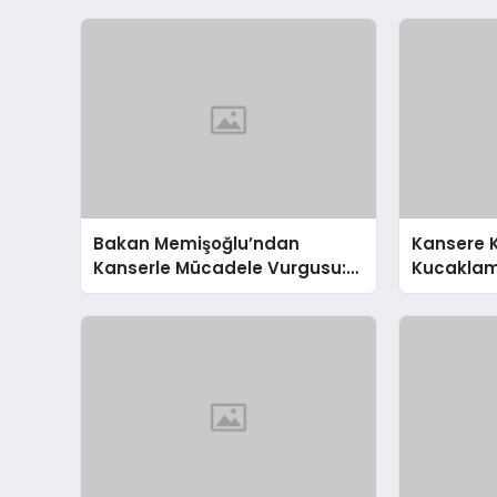
Bakan Memişoğlu’ndan
Kansere K
Kanserle Mücadele Vurgusu:
Kucaklama
Erken Teşhis Hayat Kurtarıyor!