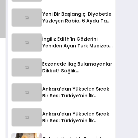
Maddesi Atağı
Yeni Bir Başlangıç: Diyabetle
Yüzleşen Rabia, 6 Ayda Tam
34 Kilo Hafifledi!
İngiliz Edith’in Gözlerini
Yeniden Açan Türk Mucizesi:
“Şimdi Her Şey Çok Parlak!”
Eczanede İlaç Bulamayanlar
Dikkat! Sağlık
Bakanlığı’ndan Yeni Çözüm
Hattı
Ankara’dan Yükselen Sıcak
Bir Ses: Türkiye’nin İlk
Doğum Dostu Ebe Destek
Merkezi Kapılarını Açtı!
Ankara’dan Yükselen Sıcak
Bir Ses: Türkiye’nin İlk
Doğum Dostu Ebe Destek
Merkezi Kapılarını Açtı!