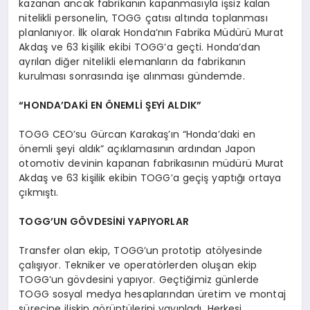
kazanan ancak fabrikanın kapanmasıyla işsiz kalan
nitelikli personelin, TOGG çatısı altında toplanması
planlanıyor. İlk olarak Honda’nın Fabrika Müdürü Murat
Akdaş ve 63 kişilik ekibi TOGG’a geçti. Honda’dan
ayrılan diğer nitelikli elemanların da fabrikanın
kurulması sonrasında işe alınması gündemde.
“HONDA’DAKİ EN ÖNEMLİ ŞEYİ ALDIK”
TOGG CEO’su Gürcan Karakaş’ın “Honda’daki en
önemli şeyi aldık” açıklamasının ardından Japon
otomotiv devinin kapanan fabrikasının müdürü Murat
Akdaş ve 63 kişilik ekibin TOGG’a geçiş yaptığı ortaya
çıkmıştı.
TOGG’UN GÖVDESİNİ YAPIYORLAR
Transfer olan ekip, TOGG’un prototip atölyesinde
çalışıyor. Tekniker ve operatörlerden oluşan ekip
TOGG’un gövdesini yapıyor. Geçtiğimiz günlerde
TOGG sosyal medya hesaplarından üretim ve montaj
sürecine ilişkin görüntülerini yayınladı. Herkesi