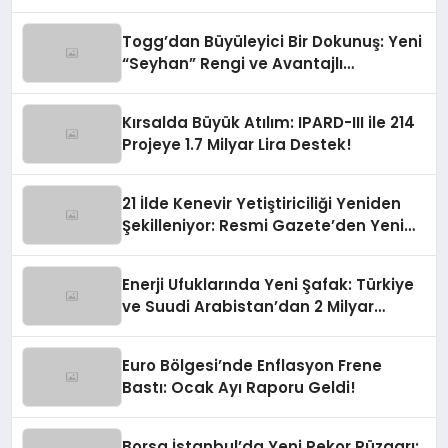
Togg’dan Büyüleyici Bir Dokunuş: Yeni
“Seyhan” Rengi ve Avantajlı
Finansman Fırsatları!
Kırsalda Büyük Atılım: IPARD-III ile 214
Projeye 1.7 Milyar Lira Destek!
21 İlde Kenevir Yetiştiriciliği Yeniden
Şekilleniyor: Resmi Gazete’den Yeni
Soluk
Enerji Ufuklarında Yeni Şafak: Türkiye
ve Suudi Arabistan’dan 2 Milyar
Dolarlık Güneş Hamlesi
Euro Bölgesi’nde Enflasyon Frene
Bastı: Ocak Ayı Raporu Geldi!
Borsa İstanbul’da Yeni Rekor Rüzgarı: