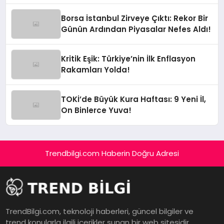
Borsa İstanbul Zirveye Çıktı: Rekor Bir
Günün Ardından Piyasalar Nefes Aldı!
Kritik Eşik: Türkiye’nin İlk Enflasyon
Rakamları Yolda!
TOKİ’de Büyük Kura Haftası: 9 Yeni İl,
On Binlerce Yuva!
Trendbilgi.com Haberin Doğru Adresi
TrendBilgi.com, teknoloji haberleri, güncel bilgiler ve
trend konularla ilgili içerikler sunan bir web sitesidir.