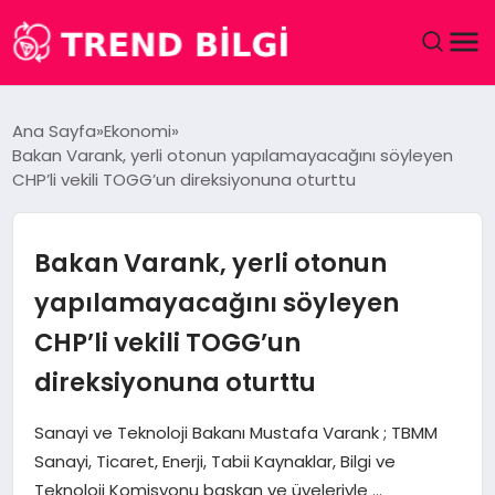
GÜNDEM
Ana Sayfa
Ekonomi
Bakan Varank, yerli otonun yapılamayacağını söyleyen
DÜNYA
CHP’li vekili TOGG’un direksiyonuna oturttu
EĞITIM
Bakan Varank, yerli otonun
EKONOMI
yapılamayacağını söyleyen
CHP’li vekili TOGG’un
MAGAZIN
direksiyonuna oturttu
SAĞLIK
Sanayi ve Teknoloji Bakanı Mustafa Varank ; TBMM
SPOR
Sanayi, Ticaret, Enerji, Tabii Kaynaklar, Bilgi ve
Teknoloji Komisyonu başkan ve üyeleriyle …