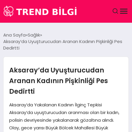
GÜNDEM
Ana Sayfa
Sağlık
Aksaray’da Uyuşturucudan Aranan Kadının Pişkinliği Pes
DÜNYA
Dedirtti
EĞITIM
Aksaray’da Uyuşturucudan
EKONOMI
Aranan Kadının Pişkinliği Pes
Dedirtti
MAGAZIN
Aksaray’da Yakalanan Kadının İlginç Tepkisi
SAĞLIK
Aksaray’da uyuşturucudan aranması olan bir kadın,
polisin devriyesinde yakalanarak gözaltına alındı.
SPOR
Olay, gece yarısı Büyük Bölcek Mahallesi Büyük