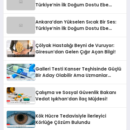
Türkiye’nin İlk Doğum Dostu Ebe
Destek Merkezi Kapılarını Açtı!
Ankara’dan Yükselen Sıcak Bir Ses:
Türkiye’nin İlk Doğum Dostu Ebe
Destek Merkezi Kapılarını Açtı!
Çölyak Hastalığı Beyni de Vuruyor:
Giresun’dan Gelen Çığır Açan Bilgi!
Galleri Testi Kanser Teşhisinde Güçlü
Bir Aday Olabilir Ama Uzmanlar
Uyarıyor
Çalışma ve Sosyal Güvenlik Bakanı
Vedat Işıkhan’dan İlaç Müjdesi!
Kök Hücre Tedavisiyle İlerleyici
Körlüğe Çözüm Bulundu