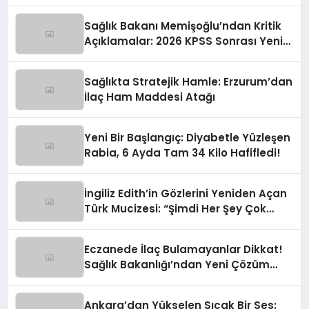
Devrim Yaratıyor!
Sağlık Bakanı Memişoğlu’ndan Kritik
Açıklamalar: 2026 KPSS Sonrası Yeni
Atama Müjdesi ve Sağlıkta Çığır Açan
Hamleler
Sağlıkta Stratejik Hamle: Erzurum’dan
İlaç Ham Maddesi Atağı
Yeni Bir Başlangıç: Diyabetle Yüzleşen
Rabia, 6 Ayda Tam 34 Kilo Hafifledi!
İngiliz Edith’in Gözlerini Yeniden Açan
Türk Mucizesi: “Şimdi Her Şey Çok
Parlak!”
Eczanede İlaç Bulamayanlar Dikkat!
Sağlık Bakanlığı’ndan Yeni Çözüm
Hattı
Ankara’dan Yükselen Sıcak Bir Ses: