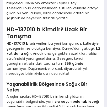
müjdeledi! NASA’nın emektar Kepler Uzay
Teleskobu’nun derinliklerinden süzülen verilerle ortaya
çıkan bu yeni dünya, bilim camiasında adeta bir
şaşkınlık ve heyecan fırtınası yarattı.
HD-137010 b Kimdir? Uzak Bir
Tanışma
HD-137010 b
adı verilen bu yeni komşumuz, kütlesiyle
gezegenimize oldukça benziyor; Dünya’dan yaklaşık
1,2
kat daha ağır
. Ancak onu gerçekten özel kılan, yıldızı
etrafındaki yörüngesel dansı: Gezegen, kendi
güneşinin etrafındaki turunu tam
355 günde
tamamlıyor. Düşünsenize, o uzak diyarda bir yıl,
neredeyse bizimkiyle aynı uzunlukta!
Yaşanabilirlik Bölgesinde Soğuk Bir
Nefes
Araştırmacılar, HD-137010 b’nin kendi yıldızının
yaşanabilir bölgesinde, yani
sıvı suyun bulunabileceği
mesafede
yer alma ihtimalini %51 olarak hesaplıyor.