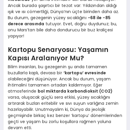
Ancak burada şaşırtıcı bir tezat var: Yıldızından aldığı
ışık ve ısı cömertliği, Dünya’nın üçte birinden daha az.
Bu durum, gezegenin yüzey sıcaklığını
-68 ile -85
derece arasında
tutuyor. Evet, doğru duydunuz; bu,
onu Mars’tan bile daha dondurucu bir buz kraliçesi
yapıyor!
Kartopu Senaryosu: Yaşamın
Kapısı Aralanıyor Mu?
Bilim insanları, bu gezegenin şu anda tamamen
buzullarla kaplı, devasa bir
‘kartopu’ evresinde
olabileceğini düşünüyor. Ancak bu durum, yaşam
ihtimalini tamamen ortadan kaldırmıyor. Eğer
atmosferinde
bol miktarda karbondioksit (CO2)
varsa, oluşacak güçlü sera etkisi, yüzey sıcaklığını
artırarak buzları eritebilir ve sıvı suyun varlığına zemin
hazırlayabilir. Unutmayalım ki, Dünya da jeolojik
geçmişinde birkaç kez benzer ‘kartopu’ dönemlerinden
geçti ve yaşam bu zorlu koşullara rağmen yoluna
devam etti.