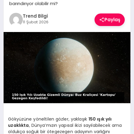
barındırıyor olabilir mi?
TEKNOLOJI
Trend Bilgi
Paylaş
YAŞAM
11 Şubat 2026
Gökyüzüne yöneltilen gözler, yaklaşık
150 ışık yılı
uzaklıkta
, Dünya’mızın yapısal ikizi sayılabilecek ama
oldukça soğuk bir ötegezegen adayının varlığını