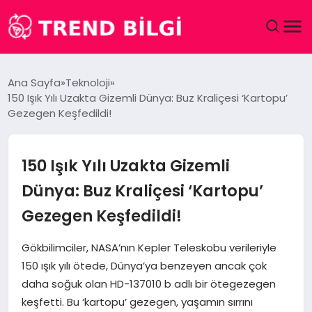
GÜNDEM
Ana Sayfa
Teknoloji
150 Işık Yılı Uzakta Gizemli Dünya: Buz Kraliçesi ‘Kartopu’
DÜNYA
Gezegen Keşfedildi!
EĞITIM
150 Işık Yılı Uzakta Gizemli
EKONOMI
Dünya: Buz Kraliçesi ‘Kartopu’
Gezegen Keşfedildi!
MAGAZIN
Gökbilimciler, NASA’nın Kepler Teleskobu verileriyle
SAĞLIK
150 ışık yılı ötede, Dünya’ya benzeyen ancak çok
daha soğuk olan HD-137010 b adlı bir ötegezegen
SPOR
keşfetti. Bu ‘kartopu’ gezegen, yaşamın sırrını