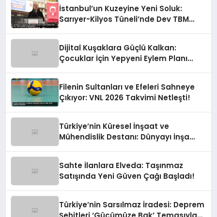
İstanbul’un Kuzeyine Yeni Soluk:
Sarıyer-Kilyos Tüneli’nde Dev TBM
Sondajı Tamamlandı!
Dijital Kuşaklara Güçlü Kalkan:
Çocuklar İçin Yepyeni Eylem Planı
Devrede
Filenin Sultanları ve Efeleri Sahneye
Çıkıyor: VNL 2026 Takvimi Netleşti!
Türkiye’nin Küresel İnşaat ve
Mühendislik Destanı: Dünyayı İnşa
Eden Türk Eli
Sahte İlanlara Elveda: Taşınmaz
Satışında Yeni Güven Çağı Başladı!
Türkiye’nin Sarsılmaz İradesi: Deprem
Şehitleri ‘Gücümüze Bak’ Temasıyla