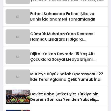
Anılıyor
Futbol Sahasında Fırtına: Şike ve
Bahis İddianamesi Tamamlandı!
Gümrük Muhafaza’dan Destansı
Hamle: Uluslararası Sigara
Kaçakçılığına Çok Yönlü Tokat
Dijital Kalkan Devrede: 15 Yaş Altı
Çocuklara Sosyal Medya Erişimi
Sınırlanıyor!
MLKP’ye Büyük Şafak Operasyonu: 22
İlde Terör Ağlarına Çelik Yumruk İndi
Devlet Baba Şefkatiyle: Türkiye’nin
Deprem Sonrası Yeniden Yükseliş
Öyküsü