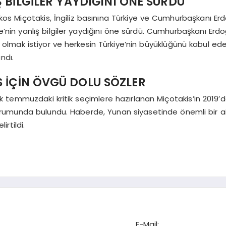
 BİLGİLER YAYDIĞINI ÖNE SÜRDÜ
riakos Miçotakis, İngiliz basınına Türkiye ve Cumhurbaşkanı
e’nin yanlış bilgiler yaydığını öne sürdü. Cumhurbaşkanı Er
olmak istiyor ve herkesin Türkiye’nin büyüklüğünü kabul e
ndı.
S İÇİN ÖVGÜ DOLU SÖZLER
 temmuzdaki kritik seçimlere hazırlanan Miçotakis’in 2019’d
umunda bulundu. Haberde, Yunan siyasetinde önemli bir ailed
rtildi.
E-Mail: