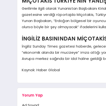
MİÇOTAKİS TÜRKİYE’NİN YANLIŞ
Gerilimle ilgili olarak Yunanistan Başbakanı Ki
gazetesine verdiği röportajda Miçotakis, Türkiy
Yunan Başbakan, “Erdoğan bölgesel bir oyuncu 
olursa böyle bir şey olmayacak” ifadelerini kulla
İNGİLİZ BASININDAN MİÇOTAKİ
İngiliz Sunday Times gazetesi haberde, gelecek
“ekonomik alanda bir mucizeye” imza attığı yor
Avrupa merkez sağında bir idol haline geldiği beli
Kaynak: Haber Global
Yorum Yap
Ad Soyad: