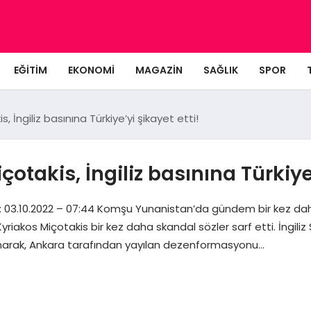
EĞITIM
EKONOMI
MAGAZIN
SAĞLIK
SPOR
İngiliz basınına Türkiye’yi şikayet etti!
akis, İngiliz basınına Türkiye’
: 03.10.2022 – 07:44 Komşu Yunanistan’da gündem bir kez dah
 Kyriakos Miçotakis bir kez daha skandal sözler sarf etti. İng
bulunarak, Ankara tarafından yayılan dezenformasyonu…