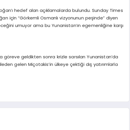
 Erdoğan’ı hedef alan açıklamalarda bulundu. Sunday Times
doğan için “Görkemli Osmanlı vizyonunun peşinde” diyen
deceğini umuyor ama bu Yunanistan’ın egemenliğine karşı
a göreve geldikten sonra krizle sarsılan Yunanistan’da
en gelen Miçotakis’in ülkeye çektiği dış yatırımlarla