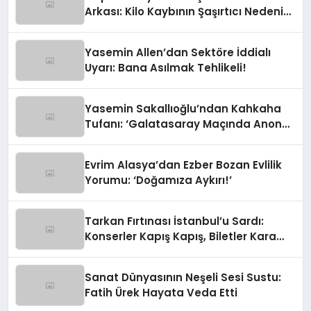
Arkası: Kilo Kaybının Şaşırtıcı Nedeni
Ortaya Çıktı
Yasemin Allen’dan Sektöre İddialı
Uyarı: Bana Asılmak Tehlikeli!
Yasemin Sakallıoğlu’ndan Kahkaha
Tufanı: ‘Galatasaray Maçında Anons
Yapacaktım!’
Evrim Alasya’dan Ezber Bozan Evlilik
Yorumu: ‘Doğamıza Aykırı!’
Tarkan Fırtınası İstanbul’u Sardı:
Konserler Kapış Kapış, Biletler Kara
Borsada!
Sanat Dünyasının Neşeli Sesi Sustu:
Fatih Ürek Hayata Veda Etti