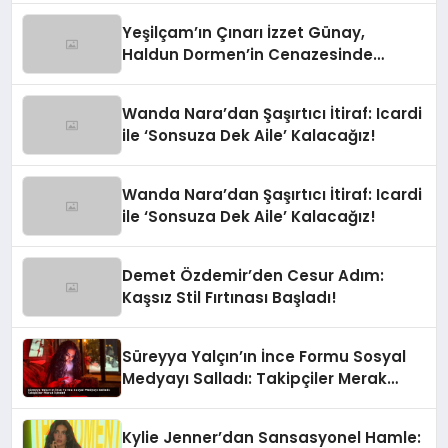
Yeşilçam’ın Çınarı İzzet Günay,
Haldun Dormen’in Cenazesinde
Yürekleri Ağza Getirdi
Wanda Nara’dan Şaşırtıcı İtiraf: Icardi
ile ‘Sonsuza Dek Aile’ Kalacağız!
Wanda Nara’dan Şaşırtıcı İtiraf: Icardi
ile ‘Sonsuza Dek Aile’ Kalacağız!
Demet Özdemir’den Cesur Adım:
Kaşsız Stil Fırtınası Başladı!
Süreyya Yalçın’ın İnce Formu Sosyal
Medyayı Salladı: Takipçiler Merak
İçinde!
Kylie Jenner’dan Sansasyonel Hamle: