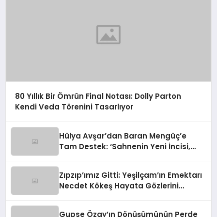
80 Yıllık Bir Ömrün Final Notası: Dolly Parton
Kendi Veda Törenini Tasarlıyor
Hülya Avşar’dan Baran Mengüç’e
Tam Destek: ‘Sahnenin Yeni İncisi,
Dünya Yıldızı Olmaya Aday!’
Zıpzıp’ımız Gitti: Yeşilçam’ın Emektarı
Necdet Kökeş Hayata Gözlerini
Yumdu
Gupse Özay’ın Dönüşümünün Perde