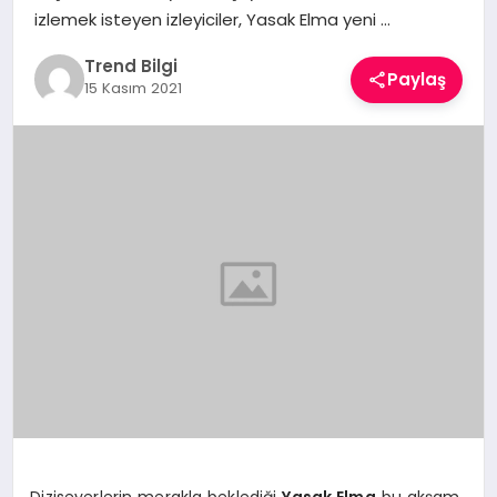
izlemek isteyen izleyiciler, Yasak Elma yeni …
TEKNOLOJI
Trend Bilgi
YAŞAM
Paylaş
15 Kasım 2021
Diziseverlerin merakla beklediği
Yasak Elma
bu akşam