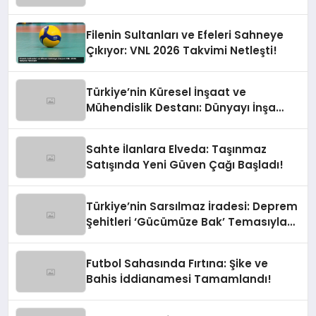
Devrede
Filenin Sultanları ve Efeleri Sahneye
Çıkıyor: VNL 2026 Takvimi Netleşti!
Türkiye’nin Küresel İnşaat ve
Mühendislik Destanı: Dünyayı İnşa
Eden Türk Eli
Sahte İlanlara Elveda: Taşınmaz
Satışında Yeni Güven Çağı Başladı!
Türkiye’nin Sarsılmaz İradesi: Deprem
Şehitleri ‘Gücümüze Bak’ Temasıyla
Anılıyor
Futbol Sahasında Fırtına: Şike ve
Bahis İddianamesi Tamamlandı!