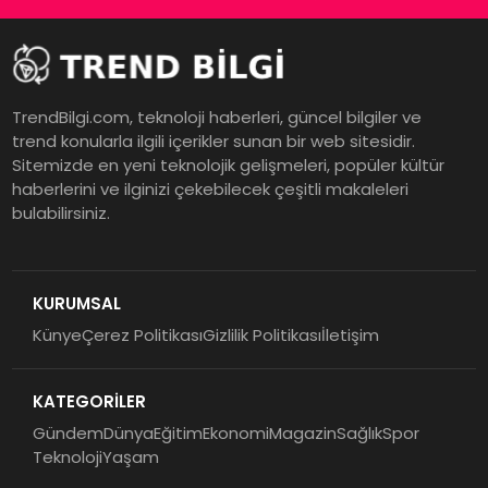
TrendBilgi.com, teknoloji haberleri, güncel bilgiler ve
trend konularla ilgili içerikler sunan bir web sitesidir.
Sitemizde en yeni teknolojik gelişmeleri, popüler kültür
haberlerini ve ilginizi çekebilecek çeşitli makaleleri
bulabilirsiniz.
KURUMSAL
Künye
Çerez Politikası
Gizlilik Politikası
İletişim
KATEGORİLER
Gündem
Dünya
Eğitim
Ekonomi
Magazin
Sağlık
Spor
Teknoloji
Yaşam