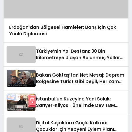
Erdoğan’dan Bölgesel Hamleler: Barış İçin Çok
Yönlü Diplomasi
Türkiye’nin Yol Destanı: 30 Bin
Kilometreye Ulaşan Bölünmüş Yollar
ve Aşılmaz Direnç
Bakan Göktaş’tan Net Mesaj: Deprem
Bölgesine Turist Gibi Değil, Her Zaman
Kalıcı Destekle Gidiyoruz!
İstanbul’un Kuzeyine Yeni Soluk:
Sarıyer-Kilyos Tüneli’nde Dev TBM
Sondajı Tamamlandı!
Dijital Kuşaklara Güçlü Kalkan:
Çocuklar İçin Yepyeni Eylem Planı