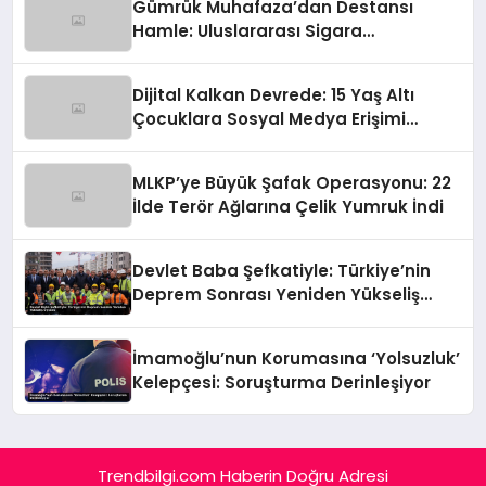
Gümrük Muhafaza’dan Destansı
Hamle: Uluslararası Sigara
Kaçakçılığına Çok Yönlü Tokat
Dijital Kalkan Devrede: 15 Yaş Altı
Çocuklara Sosyal Medya Erişimi
Sınırlanıyor!
MLKP’ye Büyük Şafak Operasyonu: 22
İlde Terör Ağlarına Çelik Yumruk İndi
Devlet Baba Şefkatiyle: Türkiye’nin
Deprem Sonrası Yeniden Yükseliş
Öyküsü
İmamoğlu’nun Korumasına ‘Yolsuzluk’
Kelepçesi: Soruşturma Derinleşiyor
Trendbilgi.com Haberin Doğru Adresi