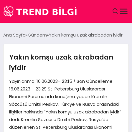
GÜNDEM
Ana Sayfa
Gündem
Yakın komşu uzak akrabadan iyidir
DÜNYA
Yakın komşu uzak akrabadan
EĞITIM
iyidir
EKONOMI
Yayınlanma: 16.06.2023– 23:15 / Son Güncelleme:
16.06.2023 – 23:29 St. Petersburg Uluslararası
MAGAZIN
Ekonomi Forumu’nda konuşma yapan Kremlin
Sözcüsü Dmitri Peskov, Türkiye ve Rusya arasındaki
SAĞLIK
ilişkiler hakkında “Yakın komşu uzak akrabadan iyidir”
dedi. Kremlin Sözcüsü Dmitri Peskov, Rusya’da
SPOR
düzenlenen St. Petersburg Uluslararası Ekonomi