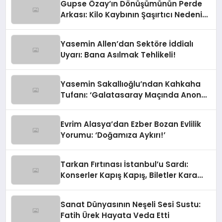
Gupse Özay’ın Dönüşümünün Perde
Arkası: Kilo Kaybının Şaşırtıcı Nedeni
Ortaya Çıktı
Yasemin Allen’dan Sektöre İddialı
Uyarı: Bana Asılmak Tehlikeli!
Yasemin Sakallıoğlu’ndan Kahkaha
Tufanı: ‘Galatasaray Maçında Anons
Yapacaktım!’
Evrim Alasya’dan Ezber Bozan Evlilik
Yorumu: ‘Doğamıza Aykırı!’
Tarkan Fırtınası İstanbul’u Sardı:
Konserler Kapış Kapış, Biletler Kara
Borsada!
Sanat Dünyasının Neşeli Sesi Sustu:
Fatih Ürek Hayata Veda Etti