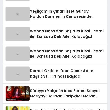
Yeşilçam’ın Çınarı İzzet Günay,
Haldun Dormen’in Cenazesinde
Yürekleri Ağza Getirdi
Wanda Nara’dan Şaşırtıcı İtiraf: Icardi
ile ‘Sonsuza Dek Aile’ Kalacağız!
Wanda Nara’dan Şaşırtıcı İtiraf: Icardi
ile ‘Sonsuza Dek Aile’ Kalacağız!
Demet Özdemir’den Cesur Adım:
Kaşsız Stil Fırtınası Başladı!
Süreyya Yalçın’ın İnce Formu Sosyal
Medyayı Salladı: Takipçiler Merak
İçinde!