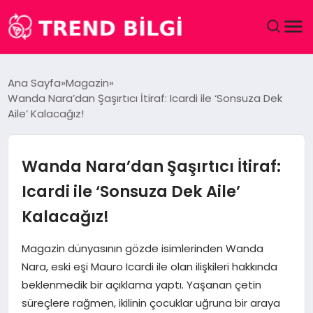
GÜNDEM
Ana Sayfa
Magazin
Wanda Nara’dan Şaşırtıcı İtiraf: Icardi ile ‘Sonsuza Dek
DÜNYA
Aile’ Kalacağız!
EĞITIM
Wanda Nara’dan Şaşırtıcı İtiraf:
EKONOMI
Icardi ile ‘Sonsuza Dek Aile’
Kalacağız!
MAGAZIN
Magazin dünyasının gözde isimlerinden Wanda
SAĞLIK
Nara, eski eşi Mauro Icardi ile olan ilişkileri hakkında
beklenmedik bir açıklama yaptı. Yaşanan çetin
SPOR
süreçlere rağmen, ikilinin çocuklar uğruna bir araya