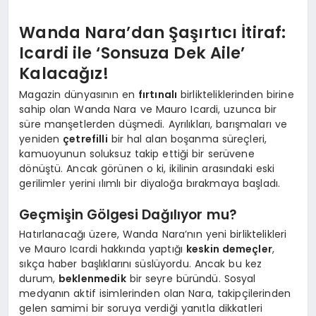
Wanda Nara’dan Şaşırtıcı İtiraf:
Icardi ile ‘Sonsuza Dek Aile’
Kalacağız!
Magazin dünyasının en
fırtınalı
birlikteliklerinden birine
sahip olan Wanda Nara ve Mauro Icardi, uzunca bir
süre manşetlerden düşmedi. Ayrılıkları, barışmaları ve
yeniden
çetrefilli
bir hal alan boşanma süreçleri,
kamuoyunun soluksuz takip ettiği bir serüvene
dönüştü. Ancak görünen o ki, ikilinin arasındaki eski
gerilimler yerini ılımlı bir diyaloğa bırakmaya başladı.
Geçmişin Gölgesi Dağılıyor mu?
Hatırlanacağı üzere, Wanda Nara’nın yeni birliktelikleri
ve Mauro Icardi hakkında yaptığı
keskin demeçler
,
sıkça haber başlıklarını süslüyordu. Ancak bu kez
durum,
beklenmedik
bir seyre büründü. Sosyal
medyanın aktif isimlerinden olan Nara, takipçilerinden
gelen samimi bir soruya verdiği yanıtla dikkatleri