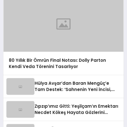
80 Yıllık Bir Ömrün Final Notası: Dolly Parton
Kendi Veda Törenini Tasarlıyor
Hülya Avşar’dan Baran Mengüç’e
Tam Destek: ‘Sahnenin Yeni İncisi,
Dünya Yıldızı Olmaya Aday!’
Zıpzıp’ımız Gitti: Yeşilçam’ın Emektarı
Necdet Kökeş Hayata Gözlerini
Yumdu