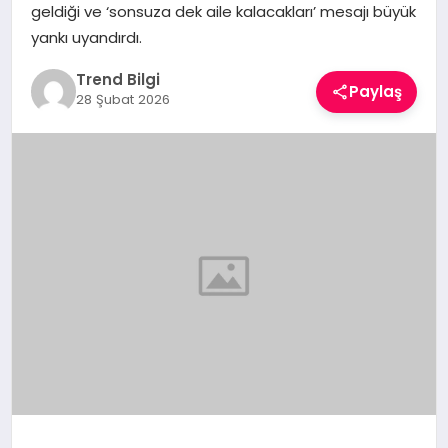
geldiği ve ‘sonsuza dek aile kalacakları’ mesajı büyük
TEKNOLOJI
yankı uyandırdı.
YAŞAM
Trend Bilgi
Paylaş
28 Şubat 2026