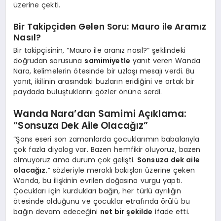
üzerine çekti.
Bir Takipçiden Gelen Soru: Mauro ile Aramız
Nasıl?
Bir takipçisinin, “Mauro ile aranız nasıl?” şeklindeki
doğrudan sorusuna
samimiyetle
yanıt veren Wanda
Nara, kelimelerin ötesinde bir uzlaşı mesajı verdi. Bu
yanıt, ikilinin arasındaki buzların eridiğini ve ortak bir
paydada buluştuklarını gözler önüne serdi.
Wanda Nara’dan Samimi Açıklama:
“Sonsuza Dek Aile Olacağız”
“Şans eseri son zamanlarda çocuklarımın babalarıyla
çok fazla diyalog var. Bazen hemfikir oluyoruz, bazen
olmuyoruz ama durum çok gelişti.
Sonsuza dek aile
olacağız.
” sözleriyle meraklı bakışları üzerine çeken
Wanda, bu ilişkinin evrilen doğasına vurgu yaptı.
Çocukları için kurdukları bağın, her türlü ayrılığın
ötesinde olduğunu ve çocuklar etrafında örülü bu
bağın devam edeceğini
net bir şekilde
ifade etti.