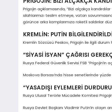
PRİGOJİN: BİZİ ALÇAKÇA KAND
Prigojin açıklamasında, “Bizi alçakça kandırdıl
silahlarımızı teslim etmeye, vatan savunmasın
görünce arka kamplarımıza roketli saldırılar düz
KREMLİN: PUTİN BİLGİLENDİRİLD
Kremlin Sözcüsü Peskov, Prigojin ile ilgili durum h
“SİYASİ İSYAN” ÇAĞRISI GERE
Rusya Federal Güvenlik Servisi FSB “Prigojin’in a
Moskova Borsası’nda hisse senetlerinde yüzde 
“YASADIŞI EYLEMLERİ DURDURU
Rusya Ulusal Terörle Mücadele Komitesi Prigojin
Rusya Devlet Başkanı Vladimir Putin’in olayın ard