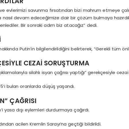
IRDILAR
ar ve evlerimizi savunma fırsatından bizi mahrum etmeye çalı
a nasıl devam edeceğimize dair bir çözüm bulmaya hazırdık.
enlediler. Bir sonraki adım biz atacağız” dedi.
İ
akkında Putin’in bilgilendirildiğini belirterek, “Gerekli tüm ön
KÇESİYLE CEZAİ SORUŞTURMA
çıklamalarıyla silahlı isyan çağrısı yaptığı” gerekçesiyle ceza
5’i bulan oranlarda düşüş yaşandı.
N” ÇAĞRISI
’i yasa dışı eylemleri durdurmaya çağırdı.
ından acilen Kremlin Sarayı’na geçtiği bildirildi.