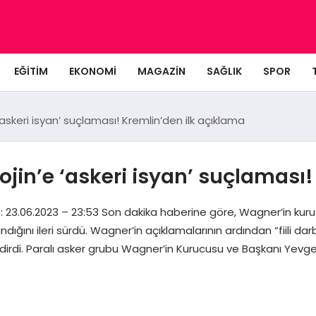
EĞITIM
EKONOMI
MAGAZIN
SAĞLIK
SPOR
askeri isyan’ suçlaması! Kremlin’den ilk açıklama
jin’e ‘askeri isyan’ suçlaması!
 23.06.2023 – 23:53 Son dakika haberine göre, Wagner’in kur
 ileri sürdü. Wagner’in açıklamalarının ardından “fiili darbe gi
 bildirdi. Paralı asker grubu Wagner’in Kurucusu ve Başkanı Yevge