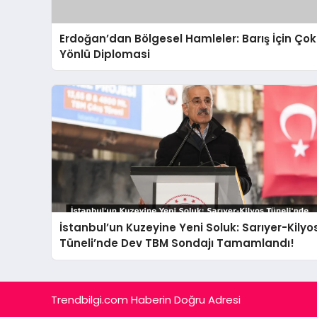
Erdoğan’dan Bölgesel Hamleler: Barış İçin Çok
Yönlü Diplomasi
İstanbul’un Kuzeyine Yeni Soluk: Sarıyer-Kilyo
Tüneli’nde Dev TBM Sondajı Tamamlandı!
Trendbilgi.com Haberin Doğru Adresi