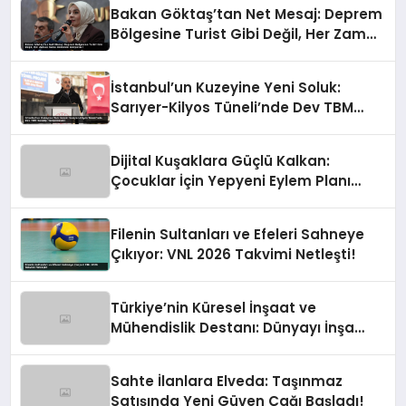
Bakan Göktaş’tan Net Mesaj: Deprem
Bölgesine Turist Gibi Değil, Her Zaman
Kalıcı Destekle Gidiyoruz!
İstanbul’un Kuzeyine Yeni Soluk:
Sarıyer-Kilyos Tüneli’nde Dev TBM
Sondajı Tamamlandı!
Dijital Kuşaklara Güçlü Kalkan:
Çocuklar İçin Yepyeni Eylem Planı
Devrede
Filenin Sultanları ve Efeleri Sahneye
Çıkıyor: VNL 2026 Takvimi Netleşti!
Türkiye’nin Küresel İnşaat ve
Mühendislik Destanı: Dünyayı İnşa
Eden Türk Eli
Sahte İlanlara Elveda: Taşınmaz
Satışında Yeni Güven Çağı Başladı!