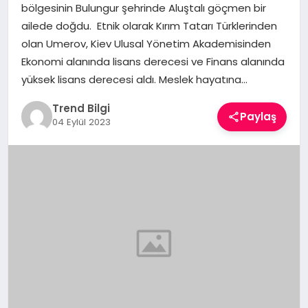
bölgesinin Bulungur şehrinde Aluştalı göçmen bir
TEKNOLOJI
ailede doğdu. Etnik olarak Kırım Tatarı Türklerinden
olan Umerov, Kiev Ulusal Yönetim Akademisinden
YAŞAM
Ekonomi alanında lisans derecesi ve Finans alanında
yüksek lisans derecesi aldı. Meslek hayatına…
Trend Bilgi
Paylaş
04 Eylül 2023