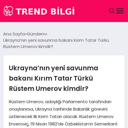
GÜNDEM
Ana Sayfa
Gündem
Ukrayna’nın yeni savunma bakanı Kırım Tatar Türkü
DÜNYA
Rüstem Umerov kimdir?
EĞITIM
Ukrayna’nın yeni savunma
EKONOMI
bakanı Kırım Tatar Türkü
Rüstem Umerov kimdir?
MAGAZIN
Rüstem Umerov, adaylığı Parlamento tarafından
SAĞLIK
onaylanırsa, Ukrayna tarihinde Bakanlık görevini
üstlenecek ilk Kırım Tatarı olacak. Rüstem Umerov
SPOR
Enveroviç, 19 Nisan 1982’de Özbekistan’ın Semerkant