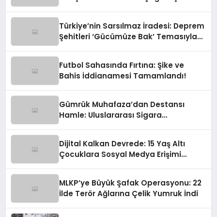
Türkiye’nin Sarsılmaz İradesi: Deprem
Şehitleri ‘Gücümüze Bak’ Temasıyla
Anılıyor
Futbol Sahasında Fırtına: Şike ve
Bahis İddianamesi Tamamlandı!
Gümrük Muhafaza’dan Destansı
Hamle: Uluslararası Sigara
Kaçakçılığına Çok Yönlü Tokat
Dijital Kalkan Devrede: 15 Yaş Altı
Çocuklara Sosyal Medya Erişimi
Sınırlanıyor!
MLKP’ye Büyük Şafak Operasyonu: 22
İlde Terör Ağlarına Çelik Yumruk İndi