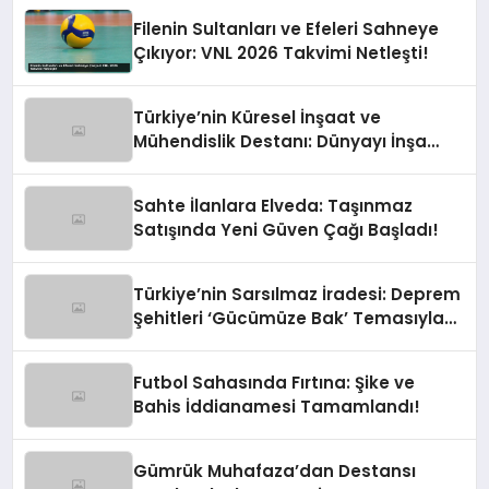
Filenin Sultanları ve Efeleri Sahneye
Çıkıyor: VNL 2026 Takvimi Netleşti!
Türkiye’nin Küresel İnşaat ve
Mühendislik Destanı: Dünyayı İnşa
Eden Türk Eli
Sahte İlanlara Elveda: Taşınmaz
Satışında Yeni Güven Çağı Başladı!
Türkiye’nin Sarsılmaz İradesi: Deprem
Şehitleri ‘Gücümüze Bak’ Temasıyla
Anılıyor
Futbol Sahasında Fırtına: Şike ve
Bahis İddianamesi Tamamlandı!
Gümrük Muhafaza’dan Destansı