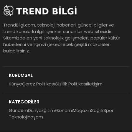
TrendBilgi.com, teknoloji haberleri, güncel bilgiler ve
trend konularla ilgili içerikler sunan bir web sitesidir.
Sitemizde en yeni teknolojik gelişmeleri, popüler kültür
haberlerini ve ilginizi çekebilecek çeşitli makaleleri
bulabilirsiniz.
KURUMSAL
Künye
Çerez Politikası
Gizlilik Politikası
İletişim
KATEGORİLER
Gündem
Dünya
Eğitim
Ekonomi
Magazin
Sağlık
Spor
Teknoloji
Yaşam