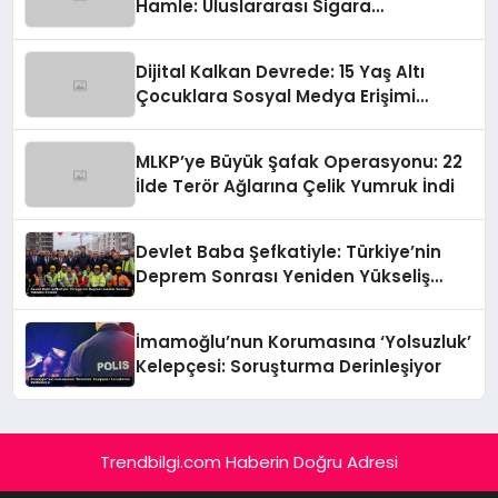
Hamle: Uluslararası Sigara
Kaçakçılığına Çok Yönlü Tokat
Dijital Kalkan Devrede: 15 Yaş Altı
Çocuklara Sosyal Medya Erişimi
Sınırlanıyor!
MLKP’ye Büyük Şafak Operasyonu: 22
İlde Terör Ağlarına Çelik Yumruk İndi
Devlet Baba Şefkatiyle: Türkiye’nin
Deprem Sonrası Yeniden Yükseliş
Öyküsü
İmamoğlu’nun Korumasına ‘Yolsuzluk’
Kelepçesi: Soruşturma Derinleşiyor
Trendbilgi.com Haberin Doğru Adresi