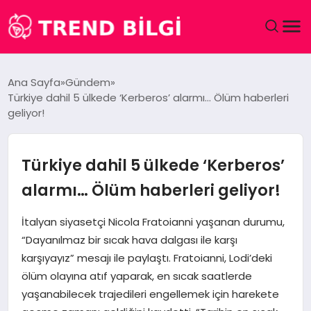
GÜNDEM
Ana Sayfa
Gündem
Türkiye dahil 5 ülkede ‘Kerberos’ alarmı… Ölüm haberleri
DÜNYA
geliyor!
EĞITIM
Türkiye dahil 5 ülkede ‘Kerberos’
EKONOMI
alarmı… Ölüm haberleri geliyor!
MAGAZIN
İtalyan siyasetçi Nicola Fratoianni yaşanan durumu,
“Dayanılmaz bir sıcak hava dalgası ile karşı
SAĞLIK
karşıyayız” mesajı ile paylaştı. Fratoianni, Lodi’deki
ölüm olayına atıf yaparak, en sıcak saatlerde
SPOR
yaşanabilecek trajedileri engellemek için harekete