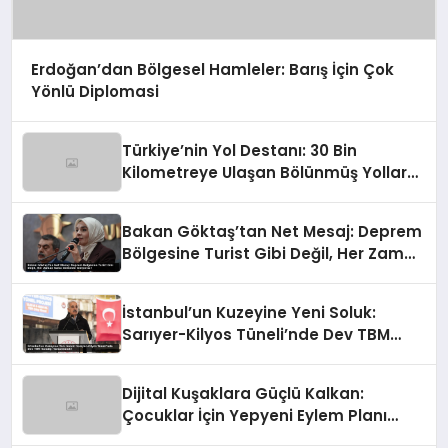
Erdoğan’dan Bölgesel Hamleler: Barış İçin Çok
Yönlü Diplomasi
Türkiye’nin Yol Destanı: 30 Bin
Kilometreye Ulaşan Bölünmüş Yollar
ve Aşılmaz Direnç
Bakan Göktaş’tan Net Mesaj: Deprem
Bölgesine Turist Gibi Değil, Her Zaman
Kalıcı Destekle Gidiyoruz!
İstanbul’un Kuzeyine Yeni Soluk:
Sarıyer-Kilyos Tüneli’nde Dev TBM
Sondajı Tamamlandı!
Dijital Kuşaklara Güçlü Kalkan:
Çocuklar İçin Yepyeni Eylem Planı
Devrede