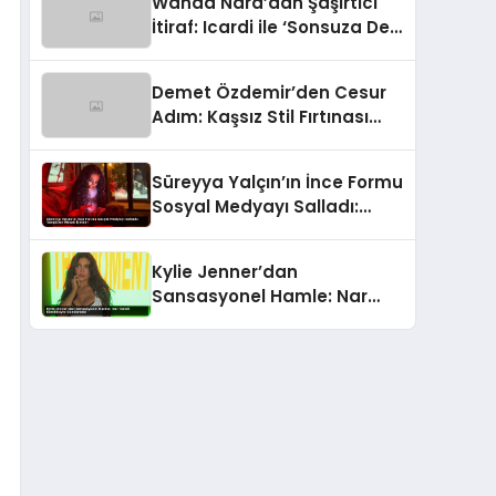
Wanda Nara’dan Şaşırtıcı
İtiraf: Icardi ile ‘Sonsuza Dek
Aile’ Kalacağız!
Demet Özdemir’den Cesur
Adım: Kaşsız Stil Fırtınası
Başladı!
Süreyya Yalçın’ın İnce Formu
Sosyal Medyayı Salladı:
Takipçiler Merak İçinde!
Kylie Jenner’dan
Sansasyonel Hamle: Nar
Taneli Kombiniyle
Gündemde!