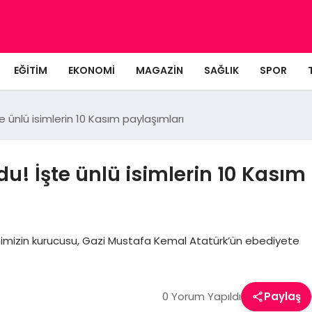
EĞITIM
EKONOMI
MAGAZIN
SAĞLIK
SPOR
e ünlü isimlerin 10 Kasım paylaşımları
u! İşte ünlü isimlerin 10 Kasım
timizin kurucusu, Gazi Mustafa Kemal Atatürk’ün ebediyete
0 Yorum Yapıldı
Paylaş