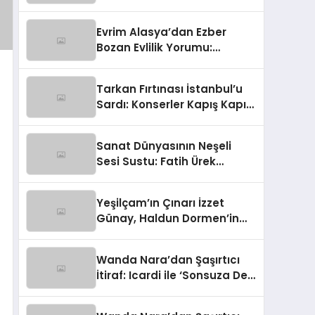
‘Galatasaray Maçında
Anons Yapacaktım!’
Evrim Alasya’dan Ezber
Bozan Evlilik Yorumu:
‘Doğamıza Aykırı!’
Tarkan Fırtınası İstanbul’u
Sardı: Konserler Kapış Kapış,
Biletler Kara Borsada!
Sanat Dünyasının Neşeli
Sesi Sustu: Fatih Ürek
Hayata Veda Etti
Yeşilçam’ın Çınarı İzzet
Günay, Haldun Dormen’in
Cenazesinde Yürekleri Ağza
Getirdi
Wanda Nara’dan Şaşırtıcı
İtiraf: Icardi ile ‘Sonsuza Dek
Aile’ Kalacağız!