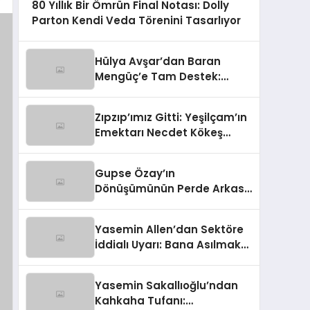
80 Yıllık Bir Ömrün Final Notası: Dolly
Parton Kendi Veda Törenini Tasarlıyor
Hülya Avşar’dan Baran
Mengüç’e Tam Destek:
‘Sahnenin Yeni İncisi, Dünya
Yıldızı Olmaya Aday!’
Zıpzıp’ımız Gitti: Yeşilçam’ın
Emektarı Necdet Kökeş
Hayata Gözlerini Yumdu
Gupse Özay’ın
Dönüşümünün Perde Arkası:
Kilo Kaybının Şaşırtıcı Nedeni
Ortaya Çıktı
Yasemin Allen’dan Sektöre
İddialı Uyarı: Bana Asılmak
Tehlikeli!
Yasemin Sakallıoğlu’ndan
Kahkaha Tufanı: