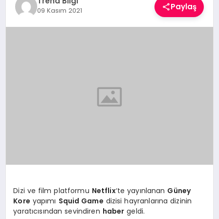
Trend Bilgi
Paylaş
TEKNOLOJI
09 Kasım 2021
YAŞAM
Dizi ve film platformu
Netflix
‘te yayınlanan
Güney
Kore
yapımı
Squid Game
dizisi hayranlarına dizinin
yaratıcısından sevindiren
haber
geldi.