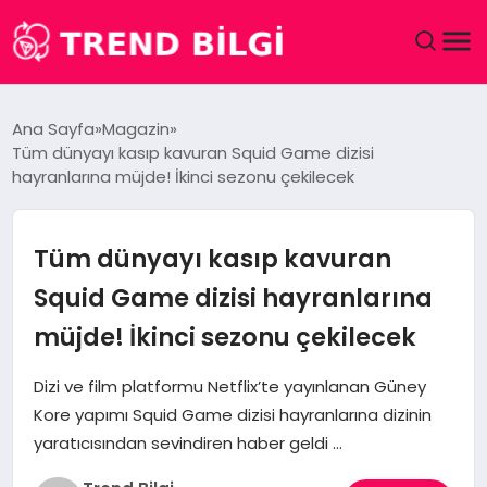
GÜNDEM
Ana Sayfa
Magazin
Tüm dünyayı kasıp kavuran Squid Game dizisi
DÜNYA
hayranlarına müjde! İkinci sezonu çekilecek
EĞITIM
Tüm dünyayı kasıp kavuran
EKONOMI
Squid Game dizisi hayranlarına
müjde! İkinci sezonu çekilecek
MAGAZIN
Dizi ve film platformu Netflix’te yayınlanan Güney
SAĞLIK
Kore yapımı Squid Game dizisi hayranlarına dizinin
yaratıcısından sevindiren haber geldi …
SPOR