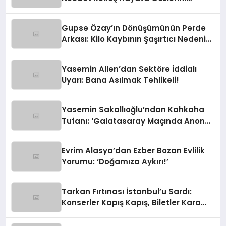
Yumdu
Gupse Özay’ın Dönüşümünün Perde
Arkası: Kilo Kaybının Şaşırtıcı Nedeni
Ortaya Çıktı
Yasemin Allen’dan Sektöre İddialı
Uyarı: Bana Asılmak Tehlikeli!
Yasemin Sakallıoğlu’ndan Kahkaha
Tufanı: ‘Galatasaray Maçında Anons
Yapacaktım!’
Evrim Alasya’dan Ezber Bozan Evlilik
Yorumu: ‘Doğamıza Aykırı!’
Tarkan Fırtınası İstanbul’u Sardı:
Konserler Kapış Kapış, Biletler Kara
Borsada!