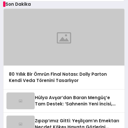
Son Dakika
80 Yıllık Bir Ömrün Final Notası: Dolly Parton
Kendi Veda Törenini Tasarlıyor
Hülya Avşar’dan Baran Mengüç’e
Tam Destek: ‘Sahnenin Yeni İncisi,
Dünya Yıldızı Olmaya Aday!’
Zıpzıp’ımız Gitti: Yeşilçam’ın Emektarı
Necdet Kökeş Hayata Gözlerini