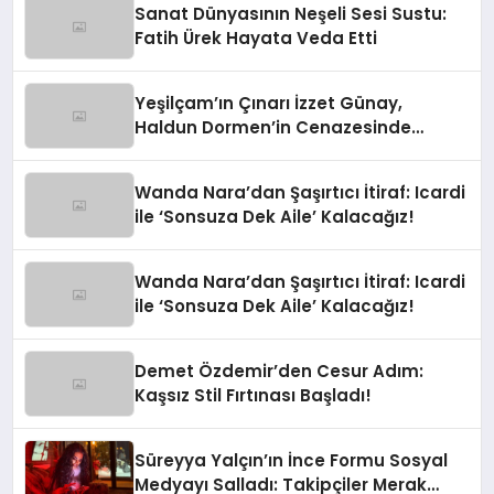
Sanat Dünyasının Neşeli Sesi Sustu:
Fatih Ürek Hayata Veda Etti
Yeşilçam’ın Çınarı İzzet Günay,
Haldun Dormen’in Cenazesinde
Yürekleri Ağza Getirdi
Wanda Nara’dan Şaşırtıcı İtiraf: Icardi
ile ‘Sonsuza Dek Aile’ Kalacağız!
Wanda Nara’dan Şaşırtıcı İtiraf: Icardi
ile ‘Sonsuza Dek Aile’ Kalacağız!
Demet Özdemir’den Cesur Adım:
Kaşsız Stil Fırtınası Başladı!
Süreyya Yalçın’ın İnce Formu Sosyal
Medyayı Salladı: Takipçiler Merak