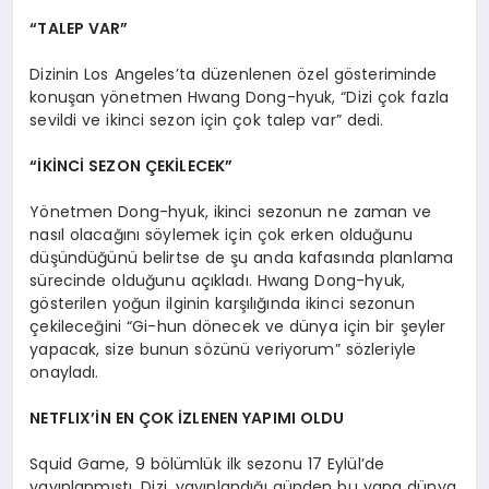
“TALEP VAR”
Dizinin Los Angeles’ta düzenlenen özel gösteriminde
konuşan yönetmen Hwang Dong-hyuk, “Dizi çok fazla
sevildi ve ikinci sezon için çok talep var” dedi.
“İKİNCİ SEZON ÇEKİLECEK”
Yönetmen Dong-hyuk, ikinci sezonun ne zaman ve
nasıl olacağını söylemek için çok erken olduğunu
düşündüğünü belirtse de şu anda kafasında planlama
sürecinde olduğunu açıkladı. Hwang Dong-hyuk,
gösterilen yoğun ilginin karşılığında ikinci sezonun
çekileceğini “Gi-hun dönecek ve dünya için bir şeyler
yapacak, size bunun sözünü veriyorum” sözleriyle
onayladı.
NETFLIX’İN EN ÇOK İZLENEN YAPIMI OLDU
Squid Game, 9 bölümlük ilk sezonu 17 Eylül’de
yayınlanmıştı. Dizi, yayınlandığı günden bu yana dünya