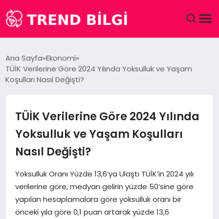
GÜNDEM
Ana Sayfa
Ekonomi
TÜİK Verilerine Göre 2024 Yılında Yoksulluk ve Yaşam
DÜNYA
Koşulları Nasıl Değişti?
EĞITIM
TÜİK Verilerine Göre 2024 Yılında
EKONOMI
Yoksulluk ve Yaşam Koşulları
Nasıl Değişti?
MAGAZIN
Yoksulluk Oranı Yüzde 13,6’ya Ulaştı TÜİK’in 2024 yılı
SAĞLIK
verilerine göre, medyan gelirin yüzde 50’sine göre
yapılan hesaplamalara göre yoksulluk oranı bir
SPOR
önceki yıla göre 0,1 puan artarak yüzde 13,6