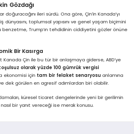
skin Gözdağı
r doğuracağını ileri sürdü. Ona göre, Çin’in Kanada’yı
 iş dünyasını, toplumsal yapısını ve genel yaşam biçimini
Bu benzetme, Trump’ın tehdidinin ciddiyetini gözler önüne
omik Bir Kasırga
t Kanada Çin ile bu tür bir anlaşmaya giderse, ABD’ye
koşulsuz olarak yüzde 100 gümrük vergisi
ada ekonomisi için
tam bir felaket senaryosu
anlamına
mdiye dek görülen en agresif adımlardan biri olabilir.
lamaları, küresel ticaret dengelerinde yeni bir gerilimin
 nasıl bir yanıt vereceği ise merak konusu.