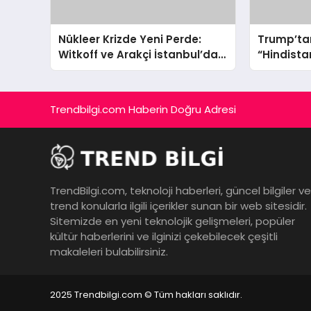
Nükleer Krizde Yeni Perde:
Trump’tan
Witkoff ve Arakçi İstanbul’da
“Hindista
Masaya Oturuyor
Venezuel
Alacak!”
Trendbilgi.com Haberin Doğru Adresi
TrendBilgi.com, teknoloji haberleri, güncel bilgiler ve
trend konularla ilgili içerikler sunan bir web sitesidir.
Sitemizde en yeni teknolojik gelişmeleri, popüler
kültür haberlerini ve ilginizi çekebilecek çeşitli
makaleleri bulabilirsiniz.
2025 Trendbilgi.com © Tüm hakları saklıdır.