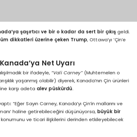
ada’ya şaşırtıcı ve bir o kadar da sert bir çıkış
geldi.
tüm dikkatleri üzerine çeken Trump
, Ottawa’yı ‘Çin’e
 Kanada’ya Net Uyarı
ışılmadık bir ifadeyle,
“Vali Carney”
(Muhtemelen o
ıklık yaşanmış olabilir) diyerek, Kanada’nın Çin ürünleri
line karşı adeta
alev püskürdü
.
ptı: “Eğer Sayın Carney, Kanada’yı Çin’in mallarını ve
imanı’ haline getirebileceğini düşünüyorsa,
büyük bir
 konumunu ve ticari ilişkilerini derinden etkileyebilecek