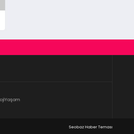
oji
Yaşam
Seobaz Haber Teması