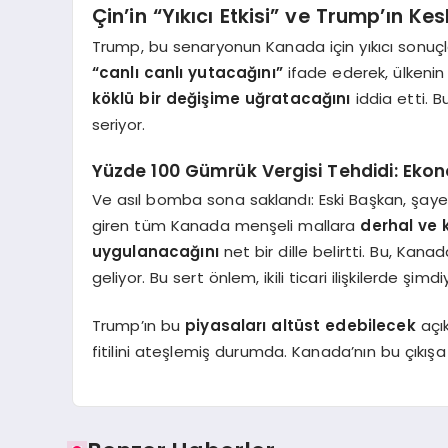
Çin’in “Yıkıcı Etkisi” ve Trump’ın Ke
Trump, bu senaryonun Kanada için yıkıcı sonuçla
“canlı canlı yutacağını”
ifade ederek, ülkenin
köklü bir değişime uğratacağını
iddia etti. 
seriyor.
Yüzde 100 Gümrük Vergisi Tehdidi: Ekon
Ve asıl bomba sona saklandı: Eski Başkan, şaye
giren tüm Kanada menşeli mallara
derhal ve 
uygulanacağını
net bir dille belirtti. Bu, Kan
geliyor. Bu sert önlem, ikili ticari ilişkilerde şi
Trump’ın bu
piyasaları altüst edebilecek
açık
fitilini ateşlemiş durumda. Kanada’nın bu çıkışa