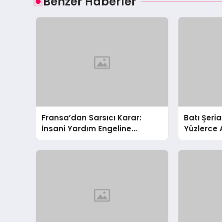
Benzer Haberler
Fransa’dan Sarsıcı Karar:
Batı Şeria
İnsani Yardım Engeline
Yüzlerce 
‘Soykırım Ortaklığı’
Hayvanlar
Tutuklaması!