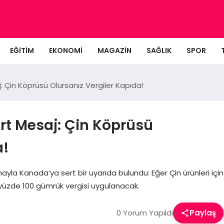
EĞITIM
EKONOMI
MAGAZIN
SAĞLIK
SPOR
 Çin Köprüsü Olursanız Vergiler Kapıda!
t Mesaj: Çin Köprüsü
a!
la Kanada’ya sert bir uyarıda bulundu: Eğer Çin ürünleri için
 yüzde 100 gümrük vergisi uygulanacak.
0 Yorum Yapıldı
Paylaş