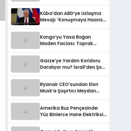
Pişman Edici Cevap!
Küba’dan ABD’ye Uzlaşma
Mesajı: ‘Konuşmaya Hazırız,
Ama Şartlarımız Var!’
Kongo’yu Yasa Boğan
Maden Faciası: Toprak
Yüzlerce İşçiye Mezar Oldu
Gazze’ye Yardım Koridoru
Daralıyor mu? İsrail’den Şok
Edici Kısıtlama Talebi
Ryanair CEO’sundan Elon
Musk’a Şaşırtıcı Meydan
Okuma: Söz Düellosu Bilek
Güreşine mi Dönüşüyor?
Amerika Buz Pençesinde:
Yüz Binlerce Hane Elektriksiz
Kaldı