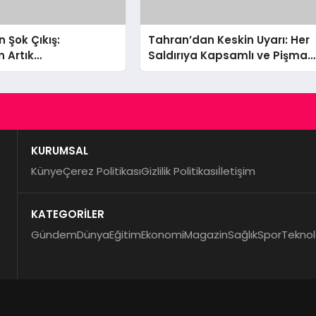
 Şok Çıkış:
Tahran’dan Keskin Uyarı: Her
n Artık
Saldırıya Kapsamlı ve Pişman
a’dan Petrol
Edici Cevap!
KURUMSAL
Künye
Çerez Politikası
Gizlilik Politikası
İletişim
KATEGORİLER
Gündem
Dünya
Eğitim
Ekonomi
Magazin
Sağlık
Spor
Teknol