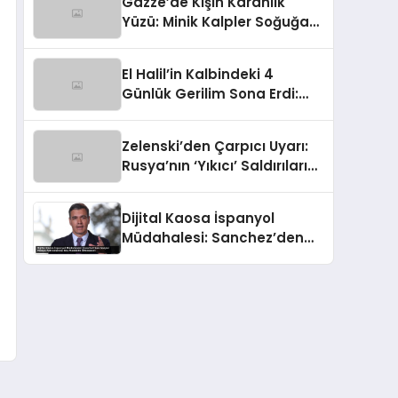
Gazze’de Kışın Karanlık
Yüzü: Minik Kalpler Soğuğa
Yenik Düştü
El Halil’in Kalbindeki 4
Günlük Gerilim Sona Erdi:
Halk Sokaklara Aktı!
Zelenski’den Çarpıcı Uyarı:
Rusya’nın ‘Yıkıcı’ Saldırıları
Karşısında Gökler İçin Acil
Destek
Dijital Kaosa İspanyol
Müdahalesi: Sanchez’den
Sosyal Medya Patronlarına
Beş Maddelik Ültimatom