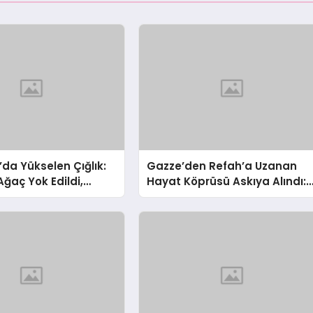
’da Yükselen Çığlık:
Gazze’den Refah’a Uzanan
Ağaç Yok Edildi,
Hayat Köprüsü Askıya Alındı:
 Çalındı!
Hasta Tahliyelerinde Şok
Gelişme