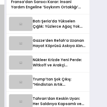
Fransa’dan Sarsıcı Karar: İnsani
Yardım Engeline ‘Soykırım Ortaklığı’
Tutuklaması!
Batı Şeria’da Yükselen
Çığlık: Yüzlerce Ağaç Yok
Edildi, Hayvanlar Çalındı!
Gazze’den Refah’a Uzanan
Hayat Köprüsü Askıya Alındı:
Hasta Tahliyelerinde Şok
Gelişme
Nükleer Krizde Yeni Perde:
Witkoff ve Arakçi
İstanbul’da Masaya
Oturuyor
Trump’tan Şok Çıkış:
“Hindistan Artık
Venezuela’dan Petrol
Alacak!”
Tahran’dan Keskin Uyarı:
Her Saldırıya Kapsamlı ve