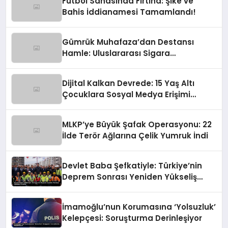
Futbol Sahasında Fırtına: Şike ve
Bahis İddianamesi Tamamlandı!
Gümrük Muhafaza’dan Destansı
Hamle: Uluslararası Sigara
Kaçakçılığına Çok Yönlü Tokat
Dijital Kalkan Devrede: 15 Yaş Altı
Çocuklara Sosyal Medya Erişimi
Sınırlanıyor!
MLKP’ye Büyük Şafak Operasyonu: 22
İlde Terör Ağlarına Çelik Yumruk İndi
Devlet Baba Şefkatiyle: Türkiye’nin
Deprem Sonrası Yeniden Yükseliş
Öyküsü
İmamoğlu’nun Korumasına ‘Yolsuzluk’
Kelepçesi: Soruşturma Derinleşiyor