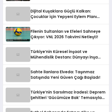
Sondajı Tamamlandı!
Dijital Kuşaklara Güçlü Kalkan:
Çocuklar İçin Yepyeni Eylem Planı
Devrede
Filenin Sultanları ve Efeleri Sahneye
Çıkıyor: VNL 2026 Takvimi Netleşti!
Türkiye’nin Küresel İnşaat ve
Mühendislik Destanı: Dünyayı İnşa
Eden Türk Eli
Sahte İlanlara Elveda: Taşınmaz
Satışında Yeni Güven Çağı Başladı!
Türkiye’nin Sarsılmaz İradesi: Deprem
Şehitleri ‘Gücümüze Bak’ Temasıyla
Anılıyor