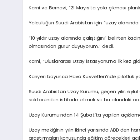
Karni ve Bernavi, “21 Mayıs’ta yola çıkması planla
Yolculuğun Suudi Arabistan için “uzay alanında 
“10 yıldır uzay alanında çalıştığını” belirten 
olmasından gurur duyuyorum.” dedi.
Karni, “Uluslararası Uzay İstasyonu’na ilk kez 
Kariyeri boyunca Hava Kuvvetleri’nde pilotluk ya
Suudi Arabistan Uzay Kurumu, geçen yılın eylül
sektöründen istifade etmek ve bu alandaki araş
Uzay Kurumu’ndan 14 Şubat’ta yapılan açıklamada
Uzay mekiğinin yılın ikinci yarısında ABD’den 
araştırmaları konusunda eğitim görecekleri açık