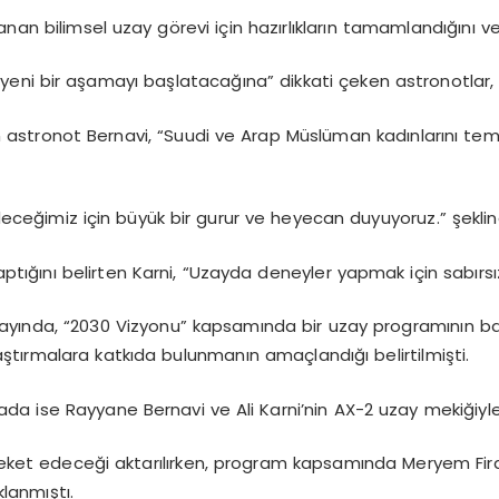
nan bilimsel uzay görevi için hazırlıkların tamamlandığını ve h
yeni bir aşamayı başlatacağına” dikkati çeken astronotlar, o
kadın astronot Bernavi, “Suudi ve Arap Müslüman kadınlarını 
gideceğimiz için büyük bir gurur ve heyecan duyuyoruz.” şekli
ptığını belirten Karni, “Uzayda deneyler yapmak için sabırsızl
 ayında, “2030 Vizyonu” kapsamında bir uzay programının ba
tırmalara katkıda bulunmanın amaçlandığı belirtilmişti.
 ise Rayyane Bernavi ve Ali Karni’nin AX-2 uzay mekiğiyle g
hareket edeceği aktarılırken, program kapsamında Meryem Fir
lanmıştı.