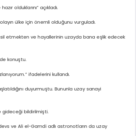
azır olduklarını” açıkladı.
layın ülke için önemli olduğunu vurguladı.
temsil etmekten ve hayallerinin uzayda bana eşlik edecek
nde konuştu.
anıyorum.” ifadelerini kullandı.
şlatıldığını duyurmuştu. Bununla uzay sanayi
ideceği bildirilmişti.
devs ve Ali el-Gamdi adlı astronotların da uzay