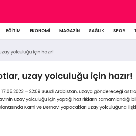
EĞITIM
EKONOMI
MAGAZIN
SAĞLIK
SPOR
uzay yolculuğu için hazır!
tlar, uzay yolculuğu için hazır!
7.05.2023 – 22:09 Suudi Arabistan, uzaya göndereceği astronot
vi’nin uzay yolculuğu için yaptığı hazırlıkların tamamlandığı bi
antısında Karni ve Bernavi yapacakları uzay yolculuğuna iliş