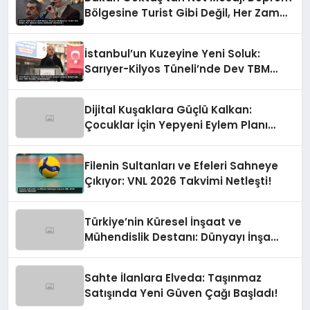
Bölgesine Turist Gibi Değil, Her Zaman
Kalıcı Destekle Gidiyoruz!
İstanbul’un Kuzeyine Yeni Soluk:
Sarıyer-Kilyos Tüneli’nde Dev TBM
Sondajı Tamamlandı!
Dijital Kuşaklara Güçlü Kalkan:
Çocuklar İçin Yepyeni Eylem Planı
Devrede
Filenin Sultanları ve Efeleri Sahneye
Çıkıyor: VNL 2026 Takvimi Netleşti!
Türkiye’nin Küresel İnşaat ve
Mühendislik Destanı: Dünyayı İnşa
Eden Türk Eli
Sahte İlanlara Elveda: Taşınmaz
Satışında Yeni Güven Çağı Başladı!