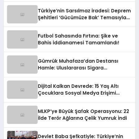
Türkiye’nin Sarsılmaz İradesi: Deprem
Şehitleri ‘Gücümüze Bak’ Temasıyla
Anılıyor
Futbol Sahasında Fırtına: Şike ve
Bahis İddianamesi Tamamlandı!
Gümrük Muhafaza’dan Destansı
Hamle: Uluslararası Sigara
Kaçakçılığına Çok Yönlü Tokat
Dijital Kalkan Devrede: 15 Yaş Altı
Çocuklara Sosyal Medya Erişimi
Sınırlanıyor!
MLKP’ye Büyük Şafak Operasyonu: 22
İlde Terör Ağlarına Çelik Yumruk İndi
Devlet Baba Şefkatiyle: Türkiye’nin