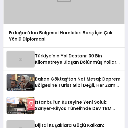
Erdoğan’dan Bölgesel Hamleler: Barış İçin Çok
Yönlü Diplomasi
Türkiye’nin Yol Destanı: 30 Bin
Kilometreye Ulaşan Bölünmüş Yollar
ve Aşılmaz Direnç
Bakan Göktaş’tan Net Mesaj: Deprem
Bölgesine Turist Gibi Değil, Her Zaman
Kalıcı Destekle Gidiyoruz!
İstanbul’un Kuzeyine Yeni Soluk:
Sarıyer-Kilyos Tüneli’nde Dev TBM
Sondajı Tamamlandı!
Dijital Kuşaklara Güçlü Kalkan: