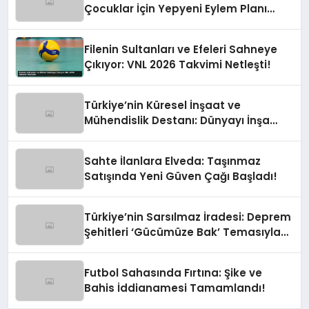
Çocuklar İçin Yepyeni Eylem Planı
Devrede
Filenin Sultanları ve Efeleri Sahneye
Çıkıyor: VNL 2026 Takvimi Netleşti!
Türkiye’nin Küresel İnşaat ve
Mühendislik Destanı: Dünyayı İnşa
Eden Türk Eli
Sahte İlanlara Elveda: Taşınmaz
Satışında Yeni Güven Çağı Başladı!
Türkiye’nin Sarsılmaz İradesi: Deprem
Şehitleri ‘Gücümüze Bak’ Temasıyla
Anılıyor
Futbol Sahasında Fırtına: Şike ve
Bahis İddianamesi Tamamlandı!