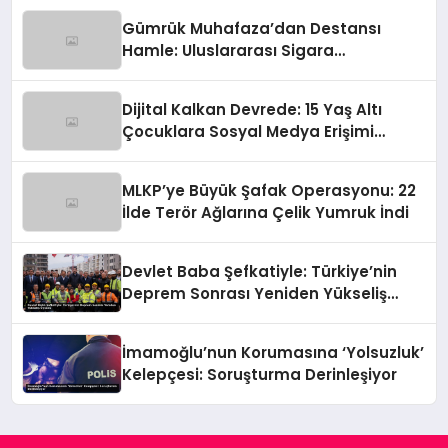
Gümrük Muhafaza’dan Destansı
Hamle: Uluslararası Sigara
Kaçakçılığına Çok Yönlü Tokat
Dijital Kalkan Devrede: 15 Yaş Altı
Çocuklara Sosyal Medya Erişimi
Sınırlanıyor!
MLKP’ye Büyük Şafak Operasyonu: 22
İlde Terör Ağlarına Çelik Yumruk İndi
Devlet Baba Şefkatiyle: Türkiye’nin
Deprem Sonrası Yeniden Yükseliş
Öyküsü
İmamoğlu’nun Korumasına ‘Yolsuzluk’
Kelepçesi: Soruşturma Derinleşiyor