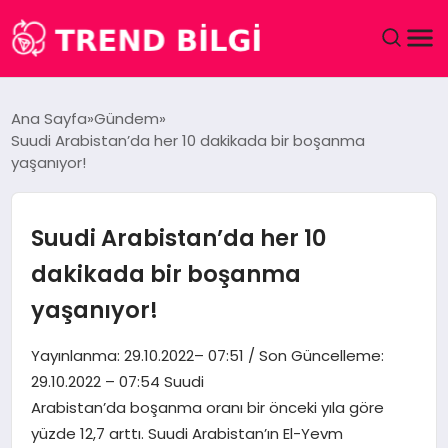
GÜNDEM
Ana Sayfa
Gündem
Suudi Arabistan’da her 10 dakikada bir boşanma
DÜNYA
yaşanıyor!
EĞITIM
Suudi Arabistan’da her 10
EKONOMI
dakikada bir boşanma
yaşanıyor!
MAGAZIN
Yayınlanma: 29.10.2022– 07:51 / Son Güncelleme:
SAĞLIK
29.10.2022 – 07:54 Suudi
Arabistan’da boşanma oranı bir önceki yıla göre
SPOR
yüzde 12,7 arttı. Suudi Arabistan’ın El-Yevm