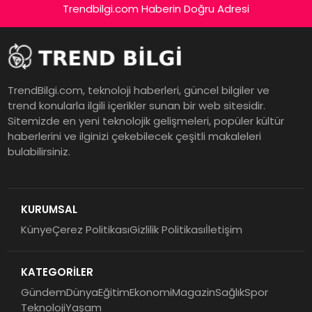
Trendbilgi.com Haberin Doğru Adresi
TrendBilgi.com, teknoloji haberleri, güncel bilgiler ve
trend konularla ilgili içerikler sunan bir web sitesidir.
Sitemizde en yeni teknolojik gelişmeleri, popüler kültür
haberlerini ve ilginizi çekebilecek çeşitli makaleleri
bulabilirsiniz.
KURUMSAL
Künye
Çerez Politikası
Gizlilik Politikası
İletişim
KATEGORİLER
Gündem
Dünya
Eğitim
Ekonomi
Magazin
Sağlık
Spor
Teknoloji
Yaşam