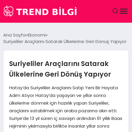
GÜNDEM
Ana Sayfa
Ekonomi
Suriyeliler Araçlarını Satarak Ülkelerine Geri Dönüş Yapıyor
DÜNYA
EĞITIM
Suriyeliler Araçlarını Satarak
Ülkelerine Geri Dönüş Yapıyor
EKONOMI
Hatay’da Suriyeliler Araçlarını Satıp Yeni Bir Hayata
MAGAZIN
Adım Atıyor Hatay’da yaşayan ve yıllar sonra
ülkelerine dönmek için hazırlık yapan Suriyeliler,
SAĞLIK
araçlarını satabilmek için araba pazarına akın etti.
Suriye’de 13 yıl süren iç savaşın ardından 61 yıllık Baas
SPOR
rejiminin yıkılmasıyla birlikte insanlar yıllar sonra