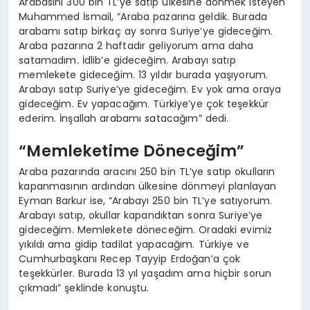
Arabasını 300 bin TL’ye satıp ülkesine dönmek isteyen
Muhammed İsmail, “Araba pazarına geldik. Burada
arabamı satıp birkaç ay sonra Suriye’ye gideceğim.
Araba pazarına 2 haftadır geliyorum ama daha
satamadım. İdlib’e gideceğim. Arabayı satıp
memlekete gideceğim. 13 yıldır burada yaşıyorum.
Arabayı satıp Suriye’ye gideceğim. Ev yok ama oraya
gideceğim. Ev yapacağım. Türkiye’ye çok teşekkür
ederim. İnşallah arabamı satacağım” dedi.
“Memleketime Döneceğim”
Araba pazarında aracını 250 bin TL’ye satıp okulların
kapanmasının ardından ülkesine dönmeyi planlayan
Eyman Barkur ise, “Arabayı 250 bin TL’ye satıyorum.
Arabayı satıp, okullar kapandıktan sonra Suriye’ye
gideceğim. Memlekete döneceğim. Oradaki evimiz
yıkıldı ama gidip tadilat yapacağım. Türkiye ve
Cumhurbaşkanı Recep Tayyip Erdoğan’a çok
teşekkürler. Burada 13 yıl yaşadım ama hiçbir sorun
çıkmadı” şeklinde konuştu.