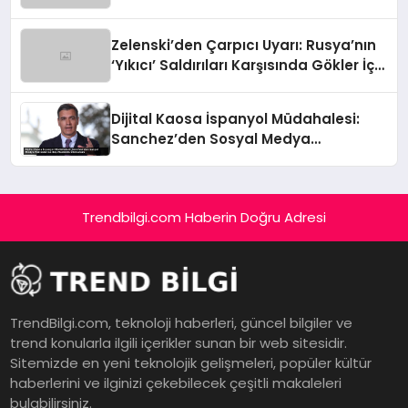
Zelenski’den Çarpıcı Uyarı: Rusya’nın
‘Yıkıcı’ Saldırıları Karşısında Gökler İçin
Acil Destek
Dijital Kaosa İspanyol Müdahalesi:
Sanchez’den Sosyal Medya
Patronlarına Beş Maddelik Ültimatom
Trendbilgi.com Haberin Doğru Adresi
TrendBilgi.com, teknoloji haberleri, güncel bilgiler ve
trend konularla ilgili içerikler sunan bir web sitesidir.
Sitemizde en yeni teknolojik gelişmeleri, popüler kültür
haberlerini ve ilginizi çekebilecek çeşitli makaleleri
bulabilirsiniz.