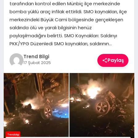
tarafından kontrol edilen Münbiç ilçe merkezinde
TEKNOLOJI
bomba yüklü araç infilak ettirildi. SMO kaynakları, ilçe
merkezindeki Büyük Cami bölgesinde gerçekleşen
YAŞAM
saldırıda ölü ve yaralı bilgisinin henüz
paylaşılmadığını belirtti. SMO Kaynakları: Saldırıyı
PKK/YPG Düzenledi SMO kaynakları, saldırının…
Trend Bilgi
Paylaş
17 Şubat 2025