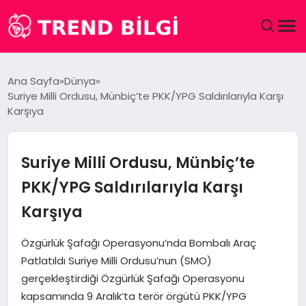
GÜNDEM
Ana Sayfa
Dünya
Suriye Milli Ordusu, Münbiç’te PKK/YPG Saldırılarıyla Karşı
DÜNYA
Karşıya
EĞITIM
Suriye Milli Ordusu, Münbiç’te
EKONOMI
PKK/YPG Saldırılarıyla Karşı
Karşıya
MAGAZIN
Özgürlük Şafağı Operasyonu’nda Bombalı Araç
SAĞLIK
Patlatıldı Suriye Milli Ordusu’nun (SMO)
gerçekleştirdiği Özgürlük Şafağı Operasyonu
SPOR
kapsamında 9 Aralık’ta terör örgütü PKK/YPG