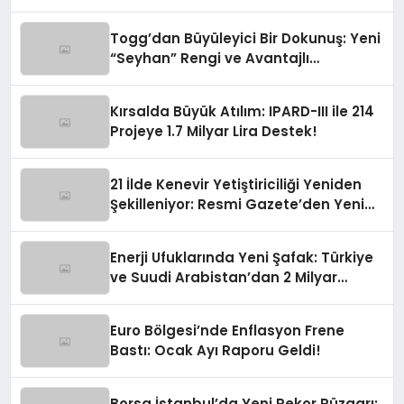
Togg’dan Büyüleyici Bir Dokunuş: Yeni
“Seyhan” Rengi ve Avantajlı
Finansman Fırsatları!
Kırsalda Büyük Atılım: IPARD-III ile 214
Projeye 1.7 Milyar Lira Destek!
21 İlde Kenevir Yetiştiriciliği Yeniden
Şekilleniyor: Resmi Gazete’den Yeni
Soluk
Enerji Ufuklarında Yeni Şafak: Türkiye
ve Suudi Arabistan’dan 2 Milyar
Dolarlık Güneş Hamlesi
Euro Bölgesi’nde Enflasyon Frene
Bastı: Ocak Ayı Raporu Geldi!
Borsa İstanbul’da Yeni Rekor Rüzgarı: