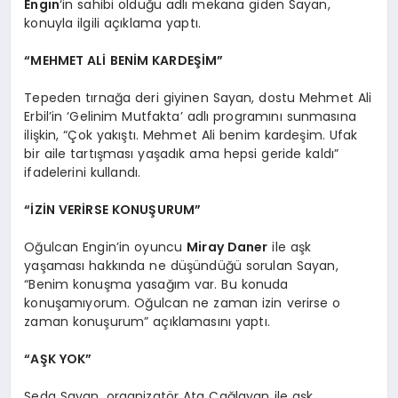
Engin
‘in sahibi olduğu adlı mekana giden Sayan,
konuyla ilgili açıklama yaptı.
“MEHMET ALİ BENİM KARDEŞİM”
Tepeden tırnağa deri giyinen Sayan, dostu Mehmet Ali
Erbil’in ‘Gelinim Mutfakta’ adlı programını sunmasına
ilişkin, “Çok yakıştı. Mehmet Ali benim kardeşim. Ufak
bir aile tartışması yaşadık ama hepsi geride kaldı”
ifadelerini kullandı.
“İZİN VERİRSE KONUŞURUM”
Oğulcan Engin’in oyuncu
Miray Daner
ile aşk
yaşaması hakkında ne düşündüğü sorulan Sayan,
“Benim konuşma yasağım var. Bu konuda
konuşamıyorum. Oğulcan ne zaman izin verirse o
zaman konuşurum” açıklamasını yaptı.
“AŞK YOK”
Seda Sayan, organizatör Ata Çağlayan ile aşk