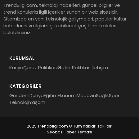
TrendBilgi.com, teknoloji haberleri, güncel bilgiler ve
trend konularla ilgili içerikler sunan bir web sitesidir.
Sitemizde en yeni teknolojik gelişmeleri, popüler kültür
haberlerini ve ilginizi çekebilecek çeşitli makaleleri
bulabilirsiniz.
KURUMSAL
Künye
Çerez Politikası
Gizlilik Politikası
İletişim
KATEGORİLER
Gündem
Dünya
Eğitim
Ekonomi
Magazin
Sağlık
Spor
Teknoloji
Yaşam
2025 Trendbilgi.com © Tüm hakları saklıdır.
Seobaz Haber Teması