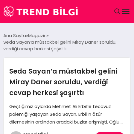
GÜNDEM
Ana Sayfa
Magazin
Seda Sayan’a müstakbel gelini Miray Daner soruldu,
DÜNYA
verdiği cevap herkesi şaşırttı
EĞITIM
Seda Sayan’a müstakbel gelini
EKONOMI
Miray Daner soruldu, verdiği
cevap herkesi şaşırttı
MAGAZIN
Geçtiğimiz aylarda Mehmet Ali Erbil’le tecavüz
SAĞLIK
polemiği yaşayan Seda Sayan, Erbil’in özür
dilemesinin ardından aradaki buzlar erişmişti. Oğlu …
SPOR