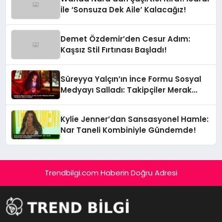
ile ‘Sonsuza Dek Aile’ Kalacağız!
Demet Özdemir’den Cesur Adım:
Kaşsız Stil Fırtınası Başladı!
Süreyya Yalçın’ın İnce Formu Sosyal
Medyayı Salladı: Takipçiler Merak
İçinde!
Kylie Jenner’dan Sansasyonel Hamle:
Nar Taneli Kombiniyle Gündemde!
Trendbilgi.com Haberin Doğru Adresi