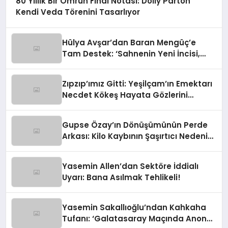
80 Yıllık Bir Ömrün Final Notası: Dolly Parton
Kendi Veda Törenini Tasarlıyor
Hülya Avşar’dan Baran Mengüç’e
Tam Destek: ‘Sahnenin Yeni İncisi,
Dünya Yıldızı Olmaya Aday!’
Zıpzıp’ımız Gitti: Yeşilçam’ın Emektarı
Necdet Kökeş Hayata Gözlerini
Yumdu
Gupse Özay’ın Dönüşümünün Perde
Arkası: Kilo Kaybının Şaşırtıcı Nedeni
Ortaya Çıktı
Yasemin Allen’dan Sektöre İddialı
Uyarı: Bana Asılmak Tehlikeli!
Yasemin Sakallıoğlu’ndan Kahkaha
Tufanı: ‘Galatasaray Maçında Anons