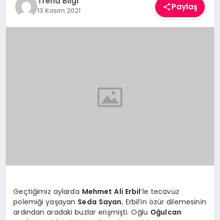
Trend Bilgi
Paylaş
TEKNOLOJI
13 Kasım 2021
YAŞAM
Geçtiğimiz aylarda
Mehmet Ali Erbil
‘le tecavüz
polemiği yaşayan
Seda Sayan
, Erbil’in özür dilemesinin
ardından aradaki buzlar erişmişti. Oğlu
Oğulcan