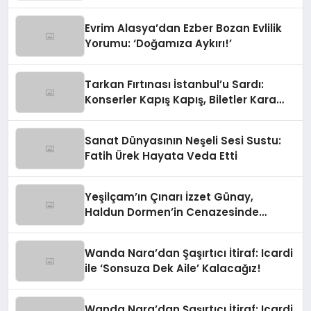
Yapacaktım!’
Evrim Alasya’dan Ezber Bozan Evlilik
Yorumu: ‘Doğamıza Aykırı!’
Tarkan Fırtınası İstanbul’u Sardı:
Konserler Kapış Kapış, Biletler Kara
Borsada!
Sanat Dünyasının Neşeli Sesi Sustu:
Fatih Ürek Hayata Veda Etti
Yeşilçam’ın Çınarı İzzet Günay,
Haldun Dormen’in Cenazesinde
Yürekleri Ağza Getirdi
Wanda Nara’dan Şaşırtıcı İtiraf: Icardi
ile ‘Sonsuza Dek Aile’ Kalacağız!
Wanda Nara’dan Şaşırtıcı İtiraf: Icardi