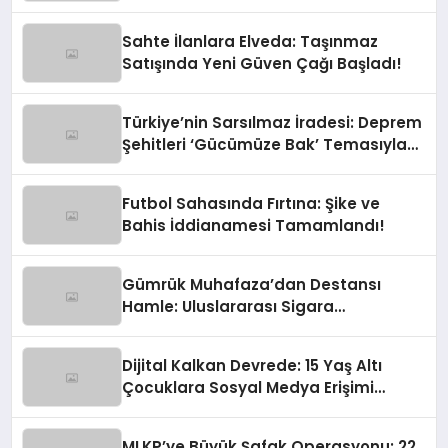
Eden Türk Eli
Sahte İlanlara Elveda: Taşınmaz
Satışında Yeni Güven Çağı Başladı!
Türkiye’nin Sarsılmaz İradesi: Deprem
Şehitleri ‘Gücümüze Bak’ Temasıyla
Anılıyor
Futbol Sahasında Fırtına: Şike ve
Bahis İddianamesi Tamamlandı!
Gümrük Muhafaza’dan Destansı
Hamle: Uluslararası Sigara
Kaçakçılığına Çok Yönlü Tokat
Dijital Kalkan Devrede: 15 Yaş Altı
Çocuklara Sosyal Medya Erişimi
Sınırlanıyor!
MLKP’ye Büyük Şafak Operasyonu: 22