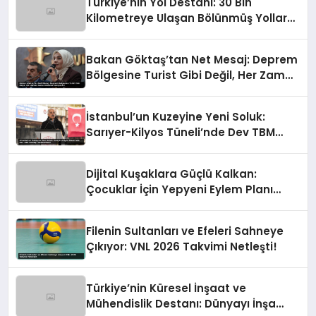
Türkiye’nin Yol Destanı: 30 Bin
Kilometreye Ulaşan Bölünmüş Yollar
ve Aşılmaz Direnç
Bakan Göktaş’tan Net Mesaj: Deprem
Bölgesine Turist Gibi Değil, Her Zaman
Kalıcı Destekle Gidiyoruz!
İstanbul’un Kuzeyine Yeni Soluk:
Sarıyer-Kilyos Tüneli’nde Dev TBM
Sondajı Tamamlandı!
Dijital Kuşaklara Güçlü Kalkan:
Çocuklar İçin Yepyeni Eylem Planı
Devrede
Filenin Sultanları ve Efeleri Sahneye
Çıkıyor: VNL 2026 Takvimi Netleşti!
Türkiye’nin Küresel İnşaat ve
Mühendislik Destanı: Dünyayı İnşa