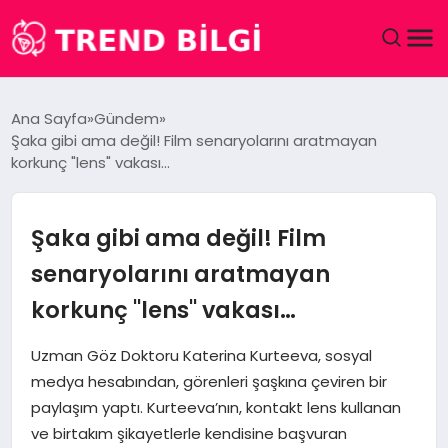
GÜNDEM
Ana Sayfa
Gündem
Şaka gibi ama değil! Film senaryolarını aratmayan
DÜNYA
korkunç "lens" vakası…
EĞITIM
Şaka gibi ama değil! Film
EKONOMI
senaryolarını aratmayan
korkunç "lens" vakası…
MAGAZIN
Uzman Göz Doktoru Katerina Kurteeva, sosyal
SAĞLIK
medya hesabından, görenleri şaşkına çeviren bir
paylaşım yaptı. Kurteeva’nın, kontakt lens kullanan
SPOR
ve birtakım şikayetlerle kendisine başvuran