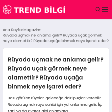
GÜNDEM
Ana Sayfa
Magazin
Rüyada uçmak ne anlama gelir? Rüyada uçak görmek
DÜNYA
neye alamettir? Rüyada uçağa binmek neye işaret eder?
EĞITIM
Rüyada uçmak ne anlama gelir?
EKONOMI
Rüyada uçak görmek neye
alamettir? Rüyada uçağa
MAGAZIN
binmek neye işaret eder?
SAĞLIK
Bazı görülen rüyalar, geleceğe dair ipuçları verebilir.
SPOR
Rüyada uçmak rüya sahibi için yol anlamına gelir. İş,
tatil ya da ziyaret gibi anlamlara …