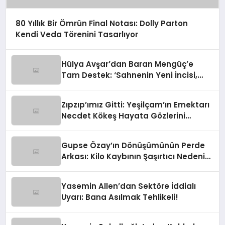
80 Yıllık Bir Ömrün Final Notası: Dolly Parton
Kendi Veda Törenini Tasarlıyor
Hülya Avşar’dan Baran Mengüç’e
Tam Destek: ‘Sahnenin Yeni İncisi,
Dünya Yıldızı Olmaya Aday!’
Zıpzıp’ımız Gitti: Yeşilçam’ın Emektarı
Necdet Kökeş Hayata Gözlerini
Yumdu
Gupse Özay’ın Dönüşümünün Perde
Arkası: Kilo Kaybının Şaşırtıcı Nedeni
Ortaya Çıktı
Yasemin Allen’dan Sektöre İddialı
Uyarı: Bana Asılmak Tehlikeli!