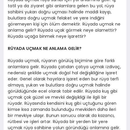
tatil ya da ziyaret gibi anlamlara gelen bu yol, rüya
sahibini yukarı doğru uçması halinde maddi kayıp,
bulutlara doğru uçmak felaket ve yere indiğini
göremeyen kişi için ölüm demektir. Rüyada uçmak ne
anlama gelir? Rüyada uçak görmek neye alamettir?
Rüyada uçağa binmek neye işarettir?
RÜYADA UÇMAK NE ANLAMA GELİR?
Rüyada uçmak, rüyanın görülüş biçimine göre farklı
anlamlara gelir. Rüyada çatıdan çatıya uçmak izdivaç,
nedensiz şekilde uçmak doğal hal değişikliğine işaret
eder. Genel olarak hayırlara işaret eden bur rüya terfi
almaya, yukarı ve bulutlara doğru uçmak halinde
görüldüğünde ecel olarak tabir edilir. Rüyada kuş gibi
uçmak çok güzel ve mevkii değişikliği ile ilgili bir
rüyadır. Rüyasında kendisini kuş gibi uçtuğunu gören
kimse kısa zamanda bulunduğu mevkiden daha ileri
bir mevkiye ulaşır. Bunun sonucu olarak da kazancı,
rütbesi ve işleri artar. Rüyada bir yerden bir yere
uçmak rüya sahibine yolun göründüğü anlamına gelir.