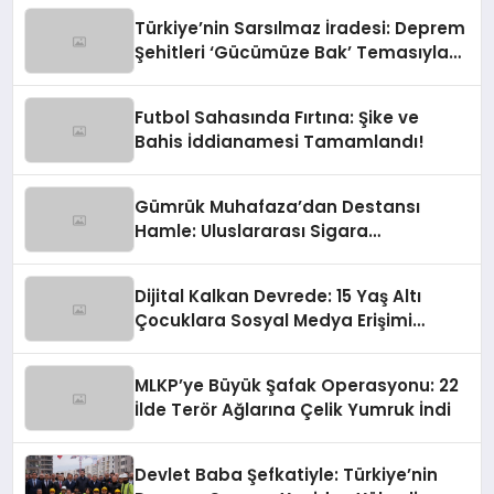
Türkiye’nin Sarsılmaz İradesi: Deprem
Şehitleri ‘Gücümüze Bak’ Temasıyla
Anılıyor
Futbol Sahasında Fırtına: Şike ve
Bahis İddianamesi Tamamlandı!
Gümrük Muhafaza’dan Destansı
Hamle: Uluslararası Sigara
Kaçakçılığına Çok Yönlü Tokat
Dijital Kalkan Devrede: 15 Yaş Altı
Çocuklara Sosyal Medya Erişimi
Sınırlanıyor!
MLKP’ye Büyük Şafak Operasyonu: 22
İlde Terör Ağlarına Çelik Yumruk İndi
Devlet Baba Şefkatiyle: Türkiye’nin