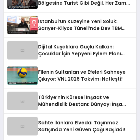
Bölgesine Turist Gibi Değil, Her Zaman
Kalıcı Destekle Gidiyoruz!
İstanbul’un Kuzeyine Yeni Soluk:
Sarıyer-Kilyos Tüneli’nde Dev TBM
Sondajı Tamamlandı!
Dijital Kuşaklara Güçlü Kalkan:
Çocuklar İçin Yepyeni Eylem Planı
Devrede
Filenin Sultanları ve Efeleri Sahneye
Çıkıyor: VNL 2026 Takvimi Netleşti!
Türkiye’nin Küresel İnşaat ve
Mühendislik Destanı: Dünyayı İnşa
Eden Türk Eli
Sahte İlanlara Elveda: Taşınmaz
Satışında Yeni Güven Çağı Başladı!