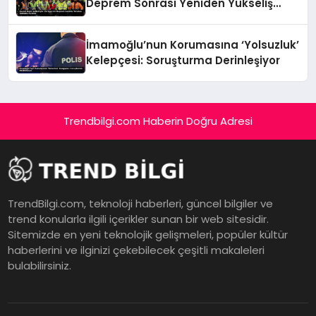
Deprem Sonrası Yeniden Yükseliş
Öyküsü
İmamoğlu’nun Korumasına ‘Yolsuzluk’
Kelepçesi: Soruşturma Derinleşiyor
Trendbilgi.com Haberin Doğru Adresi
TrendBilgi.com, teknoloji haberleri, güncel bilgiler ve
trend konularla ilgili içerikler sunan bir web sitesidir.
Sitemizde en yeni teknolojik gelişmeleri, popüler kültür
haberlerini ve ilginizi çekebilecek çeşitli makaleleri
bulabilirsiniz.