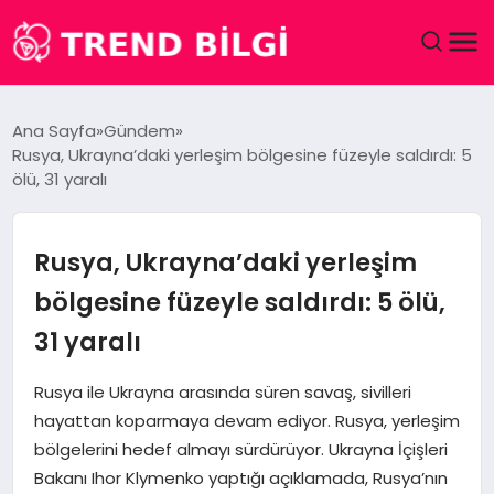
GÜNDEM
Ana Sayfa
Gündem
Rusya, Ukrayna’daki yerleşim bölgesine füzeyle saldırdı: 5
DÜNYA
ölü, 31 yaralı
EĞITIM
Rusya, Ukrayna’daki yerleşim
EKONOMI
bölgesine füzeyle saldırdı: 5 ölü,
31 yaralı
MAGAZIN
Rusya ile Ukrayna arasında süren savaş, sivilleri
SAĞLIK
hayattan koparmaya devam ediyor. Rusya, yerleşim
bölgelerini hedef almayı sürdürüyor. Ukrayna İçişleri
SPOR
Bakanı Ihor Klymenko yaptığı açıklamada, Rusya’nın