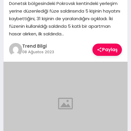
Donetsk bölgesindeki Pokrovsk kentindeki yerleşim
TEKNOLOJI
yerine düzenlediği füze saldırısında 5 kişinin hayatını
kaybettiğini, 31 kişinin de yaralandığını açıkladı. İki
YAŞAM
füzenin kullanıldığı saldırıda 5 katlı bir apartman
hasar alırken, ilk saldırıda…
Trend Bilgi
Paylaş
08 Ağustos 2023