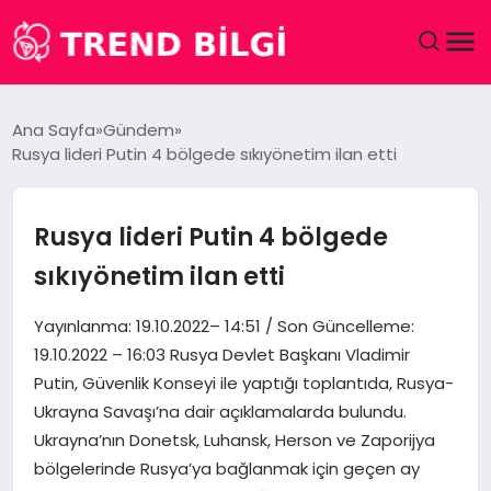
GÜNDEM
Ana Sayfa
Gündem
Rusya lideri Putin 4 bölgede sıkıyönetim ilan etti
DÜNYA
EĞITIM
Rusya lideri Putin 4 bölgede
sıkıyönetim ilan etti
EKONOMI
Yayınlanma: 19.10.2022– 14:51 / Son Güncelleme:
MAGAZIN
19.10.2022 – 16:03 Rusya Devlet Başkanı Vladimir
Putin, Güvenlik Konseyi ile yaptığı toplantıda, Rusya-
SAĞLIK
Ukrayna Savaşı’na dair açıklamalarda bulundu.
Ukrayna’nın Donetsk, Luhansk, Herson ve Zaporijya
SPOR
bölgelerinde Rusya’ya bağlanmak için geçen ay