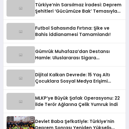
Türkiye’nin Sarsılmaz İradesi: Deprem
Şehitleri ‘Gücümüze Bak’ Temasıyla
Anılıyor
Futbol Sahasında Fırtına: Şike ve
Bahis İddianamesi Tamamlandı!
Gümrük Muhafaza’dan Destansı
Hamle: Uluslararası Sigara
Kaçakçılığına Çok Yönlü Tokat
Dijital Kalkan Devrede: 15 Yaş Altı
Çocuklara Sosyal Medya Erişimi
Sınırlanıyor!
MLKP’ye Büyük Şafak Operasyonu: 22
İlde Terör Ağlarına Çelik Yumruk İndi
Devlet Baba Şefkatiyle: Türkiye’nin
Deprem Sonrası Yeniden Yükseliş