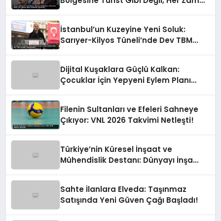
Bölgesine Turist Gibi Değil, Her Zaman
Kalıcı Destekle Gidiyoruz!
İstanbul’un Kuzeyine Yeni Soluk:
Sarıyer-Kilyos Tüneli’nde Dev TBM
Sondajı Tamamlandı!
Dijital Kuşaklara Güçlü Kalkan:
Çocuklar İçin Yepyeni Eylem Planı
Devrede
Filenin Sultanları ve Efeleri Sahneye
Çıkıyor: VNL 2026 Takvimi Netleşti!
Türkiye’nin Küresel İnşaat ve
Mühendislik Destanı: Dünyayı İnşa
Eden Türk Eli
Sahte İlanlara Elveda: Taşınmaz
Satışında Yeni Güven Çağı Başladı!