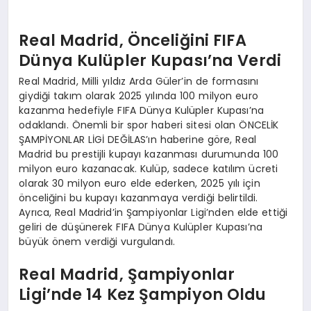
Real Madrid, Önceliğini FIFA
Dünya Kulüpler Kupası’na Verdi
Real Madrid, Milli yıldız Arda Güler’in de formasını
giydiği takım olarak 2025 yılında 100 milyon euro
kazanma hedefiyle FIFA Dünya Kulüpler Kupası’na
odaklandı. Önemli bir spor haberi sitesi olan ÖNCELİK
ŞAMPİYONLAR LİGİ DEĞİLAS’ın haberine göre, Real
Madrid bu prestijli kupayı kazanması durumunda 100
milyon euro kazanacak. Kulüp, sadece katılım ücreti
olarak 30 milyon euro elde ederken, 2025 yılı için
önceliğini bu kupayı kazanmaya verdiği belirtildi.
Ayrıca, Real Madrid’in Şampiyonlar Ligi’nden elde ettiği
geliri de düşünerek FIFA Dünya Kulüpler Kupası’na
büyük önem verdiği vurgulandı.
Real Madrid, Şampiyonlar
Ligi’nde 14 Kez Şampiyon Oldu