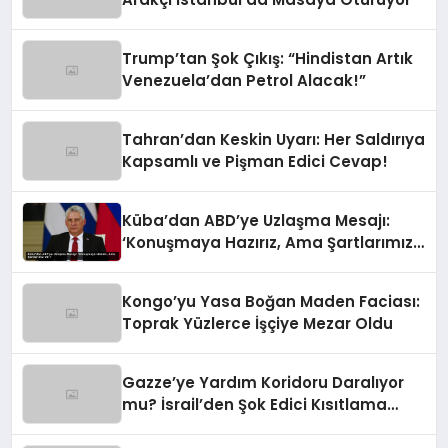
Trump’tan Şok Çıkış: “Hindistan Artık
Venezuela’dan Petrol Alacak!”
Tahran’dan Keskin Uyarı: Her Saldırıya
Kapsamlı ve Pişman Edici Cevap!
Küba’dan ABD’ye Uzlaşma Mesajı:
‘Konuşmaya Hazırız, Ama Şartlarımız
Var!’
Kongo’yu Yasa Boğan Maden Faciası:
Toprak Yüzlerce İşçiye Mezar Oldu
Gazze’ye Yardım Koridoru Daralıyor
mu? İsrail’den Şok Edici Kısıtlama
Talebi