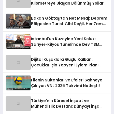
Kilometreye Ulaşan Bölünmüş Yollar
ve Aşılmaz Direnç
Bakan Göktaş’tan Net Mesaj: Deprem
Bölgesine Turist Gibi Değil, Her Zaman
Kalıcı Destekle Gidiyoruz!
İstanbul’un Kuzeyine Yeni Soluk:
Sarıyer-Kilyos Tüneli’nde Dev TBM
Sondajı Tamamlandı!
Dijital Kuşaklara Güçlü Kalkan:
Çocuklar İçin Yepyeni Eylem Planı
Devrede
Filenin Sultanları ve Efeleri Sahneye
Çıkıyor: VNL 2026 Takvimi Netleşti!
Türkiye’nin Küresel İnşaat ve
Mühendislik Destanı: Dünyayı İnşa
Eden Türk Eli