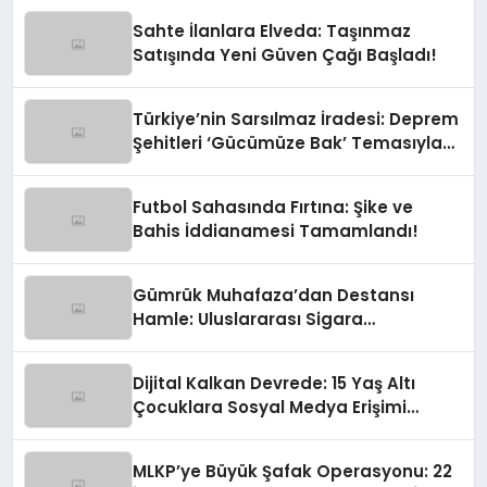
Sahte İlanlara Elveda: Taşınmaz
Satışında Yeni Güven Çağı Başladı!
Türkiye’nin Sarsılmaz İradesi: Deprem
Şehitleri ‘Gücümüze Bak’ Temasıyla
Anılıyor
Futbol Sahasında Fırtına: Şike ve
Bahis İddianamesi Tamamlandı!
Gümrük Muhafaza’dan Destansı
Hamle: Uluslararası Sigara
Kaçakçılığına Çok Yönlü Tokat
Dijital Kalkan Devrede: 15 Yaş Altı
Çocuklara Sosyal Medya Erişimi
Sınırlanıyor!
MLKP’ye Büyük Şafak Operasyonu: 22