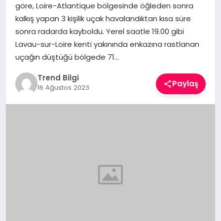
göre, Loire-Atlantique bölgesinde öğleden sonra
TEKNOLOJI
kalkış yapan 3 kişilik uçak havalandıktan kısa süre
sonra radarda kayboldu. Yerel saatle 19.00 gibi
YAŞAM
Lavau-sur-Loire kenti yakınında enkazına rastlanan
uçağın düştüğü bölgede 71…
Trend Bilgi
Paylaş
16 Ağustos 2023