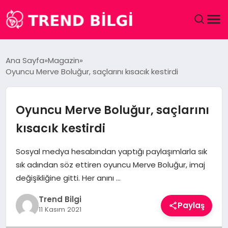
GÜNDEM
Ana Sayfa
Magazin
Oyuncu Merve Boluğur, saçlarını kısacık kestirdi
DÜNYA
EĞITIM
Oyuncu Merve Boluğur, saçlarını
kısacık kestirdi
EKONOMI
Sosyal medya hesabından yaptığı paylaşımlarla sık
MAGAZIN
sık adından söz ettiren oyuncu Merve Boluğur, imaj
değişikliğine gitti. Her anını …
SAĞLIK
Trend Bilgi
Paylaş
11 Kasım 2021
SPOR