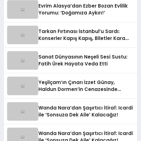
Evrim Alasya’dan Ezber Bozan Evlilik
Yorumu: ‘Doğamıza Aykırı!’
Tarkan Fırtınası İstanbul’u Sardı:
Konserler Kapış Kapış, Biletler Kara
Borsada!
Sanat Dünyasının Neşeli Sesi Sustu:
Fatih Ürek Hayata Veda Etti
Yeşilçam’ın Çınarı İzzet Günay,
Haldun Dormen’in Cenazesinde
Yürekleri Ağza Getirdi
Wanda Nara’dan Şaşırtıcı İtiraf: Icardi
ile ‘Sonsuza Dek Aile’ Kalacağız!
Wanda Nara’dan Şaşırtıcı İtiraf: Icardi
ile ‘Sonsuza Dek Aile’ Kalacağız!