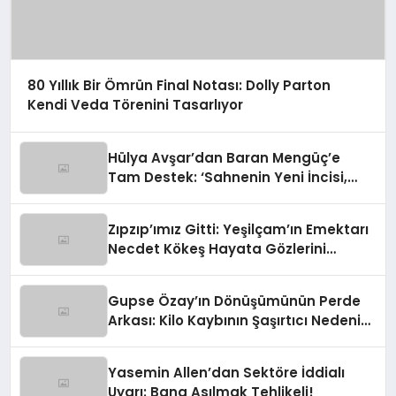
80 Yıllık Bir Ömrün Final Notası: Dolly Parton
Kendi Veda Törenini Tasarlıyor
Hülya Avşar’dan Baran Mengüç’e
Tam Destek: ‘Sahnenin Yeni İncisi,
Dünya Yıldızı Olmaya Aday!’
Zıpzıp’ımız Gitti: Yeşilçam’ın Emektarı
Necdet Kökeş Hayata Gözlerini
Yumdu
Gupse Özay’ın Dönüşümünün Perde
Arkası: Kilo Kaybının Şaşırtıcı Nedeni
Ortaya Çıktı
Yasemin Allen’dan Sektöre İddialı
Uyarı: Bana Asılmak Tehlikeli!