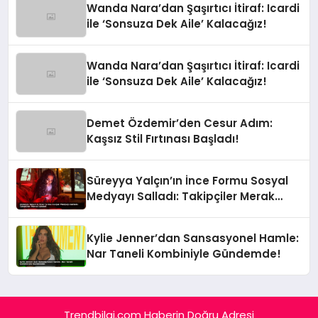
Wanda Nara’dan Şaşırtıcı İtiraf: Icardi
ile ‘Sonsuza Dek Aile’ Kalacağız!
Wanda Nara’dan Şaşırtıcı İtiraf: Icardi
ile ‘Sonsuza Dek Aile’ Kalacağız!
Demet Özdemir’den Cesur Adım:
Kaşsız Stil Fırtınası Başladı!
Süreyya Yalçın’ın İnce Formu Sosyal
Medyayı Salladı: Takipçiler Merak
İçinde!
Kylie Jenner’dan Sansasyonel Hamle:
Nar Taneli Kombiniyle Gündemde!
Trendbilgi.com Haberin Doğru Adresi