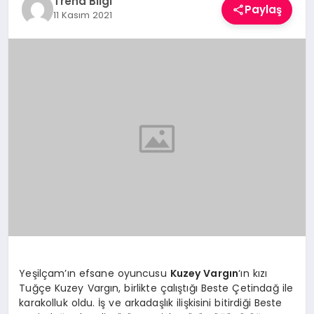
Trend Bilgi
Paylaş
TEKNOLOJI
11 Kasım 2021
YAŞAM
Yeşilçam’ın efsane oyuncusu
Kuzey Vargın
‘ın kızı
Tuğçe Kuzey Vargın, birlikte çalıştığı Beste Çetindağ ile
karakolluk oldu. İş ve arkadaşlık ilişkisini bitirdiği Beste