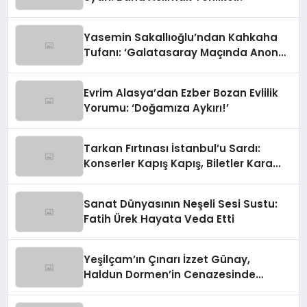
Yasemin Sakallıoğlu’ndan Kahkaha
Tufanı: ‘Galatasaray Maçında Anons
Yapacaktım!’
Evrim Alasya’dan Ezber Bozan Evlilik
Yorumu: ‘Doğamıza Aykırı!’
Tarkan Fırtınası İstanbul’u Sardı:
Konserler Kapış Kapış, Biletler Kara
Borsada!
Sanat Dünyasının Neşeli Sesi Sustu:
Fatih Ürek Hayata Veda Etti
Yeşilçam’ın Çınarı İzzet Günay,
Haldun Dormen’in Cenazesinde
Yürekleri Ağza Getirdi