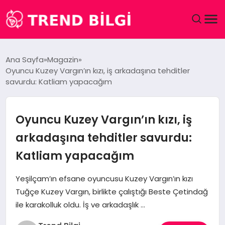
GÜNDEM
Ana Sayfa
Magazin
Oyuncu Kuzey Vargın’ın kızı, iş arkadaşına tehditler
DÜNYA
savurdu: Katliam yapacağım
EĞITIM
Oyuncu Kuzey Vargın’ın kızı, iş
EKONOMI
arkadaşına tehditler savurdu:
Katliam yapacağım
MAGAZIN
Yeşilçam’ın efsane oyuncusu Kuzey Vargın’ın kızı
SAĞLIK
Tuğçe Kuzey Vargın, birlikte çalıştığı Beste Çetindağ
ile karakolluk oldu. İş ve arkadaşlık …
SPOR