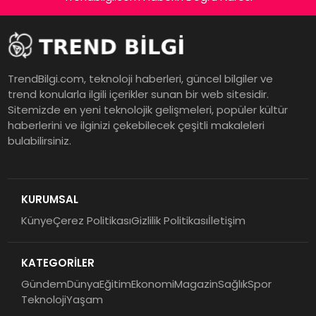
TrendBilgi.com, teknoloji haberleri, güncel bilgiler ve
trend konularla ilgili içerikler sunan bir web sitesidir.
Sitemizde en yeni teknolojik gelişmeleri, popüler kültür
haberlerini ve ilginizi çekebilecek çeşitli makaleleri
bulabilirsiniz.
KURUMSAL
Künye
Çerez Politikası
Gizlilik Politikası
İletişim
KATEGORİLER
Gündem
Dünya
Eğitim
Ekonomi
Magazin
Sağlık
Spor
Teknoloji
Yaşam