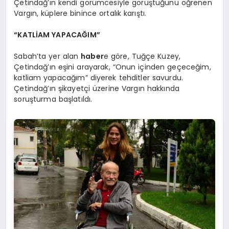
Çetindağ’ın kendi görümcesiyle görüştüğünü öğrenen
Vargın, küplere binince ortalık karıştı.
“KATLİAM YAPACAĞIM”
Sabah’ta yer alan
haber
e göre, Tuğçe Kuzey,
Çetindağ’ın eşini arayarak, “Onun içinden geçeceğim,
katliam yapacağım” diyerek tehditler savurdu.
Çetindağ’ın şikayetçi üzerine Vargın hakkında
soruşturma başlatıldı.