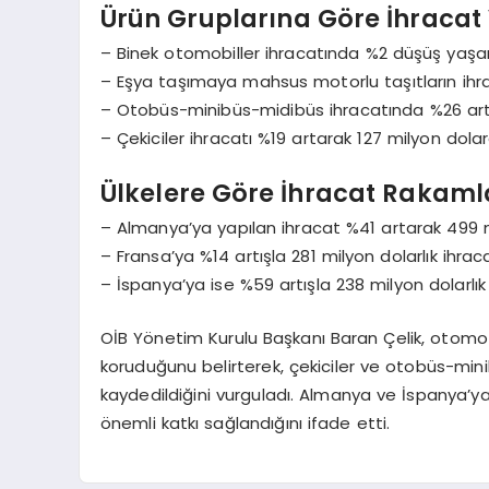
Ürün Gruplarına Göre İhracat 
– Binek otomobiller ihracatında %2 düşüş yaşa
– Eşya taşımaya mahsus motorlu taşıtların ihra
– Otobüs-minibüs-midibüs ihracatında %26 artı
– Çekiciler ihracatı %19 artarak 127 milyon dolar
Ülkelere Göre İhracat Rakaml
– Almanya’ya yapılan ihracat %41 artarak 499 m
– Fransa’ya %14 artışla 281 milyon dolarlık ihrac
– İspanya’ya ise %59 artışla 238 milyon dolarlık 
OİB Yönetim Kurulu Başkanı Baran Çelik, otomoti
koruduğunu belirterek, çekiciler ve otobüs-mini
kaydedildiğini vurguladı. Almanya ve İspanya’ya 
önemli katkı sağlandığını ifade etti.