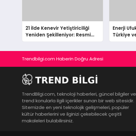
21 İlde Kenevir Yetiştiriciliği
Enerji Ufu
Yeniden Şekilleniyor: Resmi
Türkiye v
Gazete’den Yeni Soluk
Arabistan
Güneş Ha
Trendbilgi.com Haberin Doğru Adresi
TrendBilgi.com, teknoloji haberleri, güncel bilgiler ve
trend konularla ilgili içerikler sunan bir web sitesidir.
Sitemizde en yeni teknolojik gelişmeleri, popüler
kültür haberlerini ve ilginizi çekebilecek çeşitli
makaleleri bulabilirsiniz.