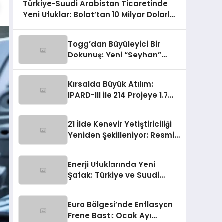
Türkiye-Suudi Arabistan Ticaretinde
Yeni Ufuklar: Bolat’tan 10 Milyar Dolarlık
Hedef!
Togg’dan Büyüleyici Bir
Dokunuş: Yeni “Seyhan”
Rengi ve Avantajlı
Finansman Fırsatları!
Kırsalda Büyük Atılım:
IPARD-III ile 214 Projeye 1.7
Milyar Lira Destek!
21 İlde Kenevir Yetiştiriciliği
Yeniden Şekilleniyor: Resmi
Gazete’den Yeni Soluk
Enerji Ufuklarında Yeni
Şafak: Türkiye ve Suudi
Arabistan’dan 2 Milyar
Dolarlık Güneş Hamlesi
Euro Bölgesi’nde Enflasyon
Frene Bastı: Ocak Ayı