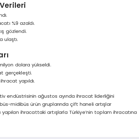
Verileri
ndı.
catı %9 azaldı.
ş gözlendi.
a ulaştı.
arı
ilyon dolara yükseldi.
at gerçekleşti.
ihracat yapıldı.
v endüstrisinin ağustos ayında ihracat liderliğini
büs-midibüs ürün gruplarında çift haneli artışlar
yapılan ihracattaki artışlarla Türkiye’nin toplam ihracatına