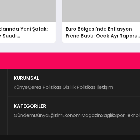
klarında Yeni Şafak:
Euro Bölgesi’nde Enflasyon
e Suudi
Frene Bastı: Ocak Ayı Raporu
’dan 2 Milyar Dolarlık
Geldi!
mlesi
KURUMSAL
Künye
Çerez Politikası
Gizlilik Politikası
İletişim
KATEGORİLER
Gündem
Dünya
Eğitim
Ekonomi
Magazin
Sağlık
Spor
Teknol