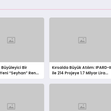
Büyüleyici Bir
Kırsalda Büyük Atılım: IPARD-II
Yeni “Seyhan” Rengi
ile 214 Projeye 1.7 Milyar Lira
jlı Finansman
Destek!