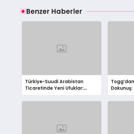
Benzer Haberler
Türkiye-Suudi Arabistan
Togg’dan 
Ticaretinde Yeni Ufuklar:
Dokunuş: 
Bolat’tan 10 Milyar Dolarlık
ve Avanta
Hedef!
Fırsatları!