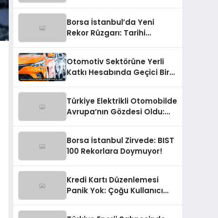
Raporu Geldi!
Borsa İstanbul’da Yeni
Rekor Rüzgarı: Tarihi
Kapanış Geldi!
Otomotiv Sektörüne Yerli
Katkı Hesabında Geçici Bir
Soluk!
Türkiye Elektrikli Otomobilde
Avrupa’nın Gözdesi Oldu:
Dördüncü Büyük Pazarız!
Borsa İstanbul Zirvede: BIST
100 Rekorlara Doymuyor!
Kredi Kartı Düzenlemesi
Panik Yok: Çoğu Kullanıcı
Rahat Bir Nefes Alıyor!