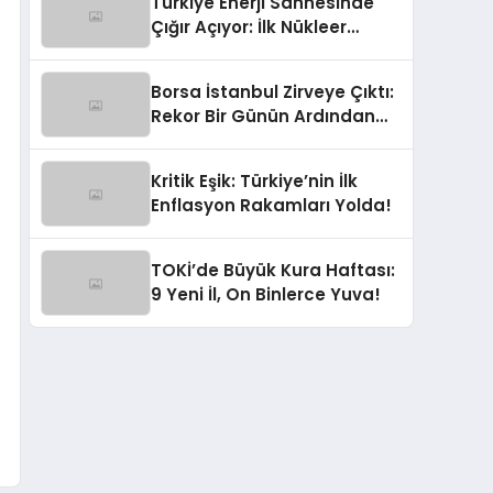
Türkiye Enerji Sahnesinde
Çığır Açıyor: İlk Nükleer
Elektrik ve Küresel Keşifler
Yolda!
Borsa İstanbul Zirveye Çıktı:
Rekor Bir Günün Ardından
Piyasalar Nefes Aldı!
Kritik Eşik: Türkiye’nin İlk
Enflasyon Rakamları Yolda!
TOKİ’de Büyük Kura Haftası:
9 Yeni İl, On Binlerce Yuva!