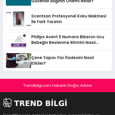
Güvenilir Bilginin Önemi Nedir?
Scentsan Profesyonel Koku Makinesi
İle Fark Yaratın
Philips Avent 5 Numara Biberon Ucu
Bebeğin Beslenme Ritmini Nasıl
Değiştirir?
Çene Yapısı Yüz İfadesini Nasıl
Etkiler?
Trendbilgi.com Haberin Doğru Adresi