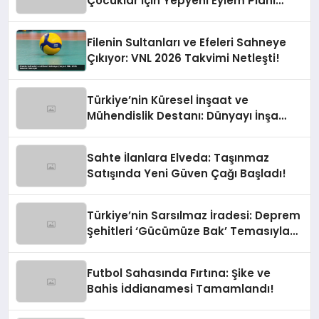
Çocuklar İçin Yepyeni Eylem Planı
Devrede
Filenin Sultanları ve Efeleri Sahneye
Çıkıyor: VNL 2026 Takvimi Netleşti!
Türkiye’nin Küresel İnşaat ve
Mühendislik Destanı: Dünyayı İnşa
Eden Türk Eli
Sahte İlanlara Elveda: Taşınmaz
Satışında Yeni Güven Çağı Başladı!
Türkiye’nin Sarsılmaz İradesi: Deprem
Şehitleri ‘Gücümüze Bak’ Temasıyla
Anılıyor
Futbol Sahasında Fırtına: Şike ve
Bahis İddianamesi Tamamlandı!