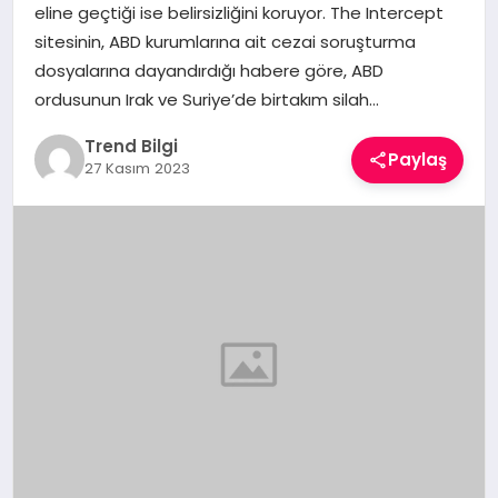
eline geçtiği ise belirsizliğini koruyor. The Intercept
TEKNOLOJI
sitesinin, ABD kurumlarına ait cezai soruşturma
dosyalarına dayandırdığı habere göre, ABD
YAŞAM
ordusunun Irak ve Suriye’de birtakım silah…
Trend Bilgi
Paylaş
27 Kasım 2023