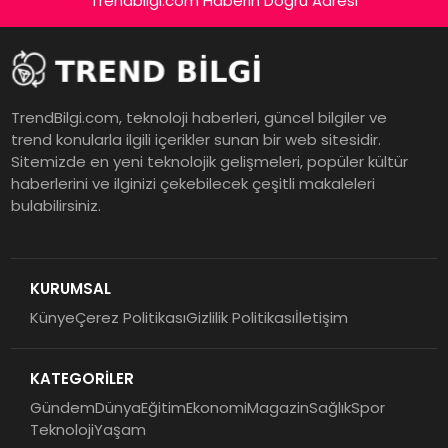
Trendbilgi.com Haberin Doğru Adresi
TrendBilgi.com, teknoloji haberleri, güncel bilgiler ve
trend konularla ilgili içerikler sunan bir web sitesidir.
Sitemizde en yeni teknolojik gelişmeleri, popüler kültür
haberlerini ve ilginizi çekebilecek çeşitli makaleleri
bulabilirsiniz.
KURUMSAL
Künye
Çerez Politikası
Gizlilik Politikası
İletişim
KATEGORİLER
Gündem
Dünya
Eğitim
Ekonomi
Magazin
Sağlık
Spor
Teknoloji
Yaşam