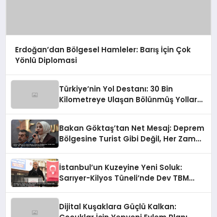
Erdoğan’dan Bölgesel Hamleler: Barış İçin Çok
Yönlü Diplomasi
Türkiye’nin Yol Destanı: 30 Bin
Kilometreye Ulaşan Bölünmüş Yollar
ve Aşılmaz Direnç
Bakan Göktaş’tan Net Mesaj: Deprem
Bölgesine Turist Gibi Değil, Her Zaman
Kalıcı Destekle Gidiyoruz!
İstanbul’un Kuzeyine Yeni Soluk:
Sarıyer-Kilyos Tüneli’nde Dev TBM
Sondajı Tamamlandı!
Dijital Kuşaklara Güçlü Kalkan: