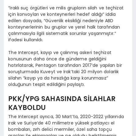
“Iraklı suç örgütleri ve milis grupların silah ve teçhizat
için konvoyları ve konteynerleri hedef aldığı” iddia
edilen dosyada, “Güvenlik eksikliği nedeniyle ABD
konteynerlerinin bu gruplar ve yerel halk tarafından
çalınmasıyla ilgili sistematik sorunlar yaşanmıştır.”
ifadesi kullanıldı.
The Intercept, kayıp ve çalınmış askeri teçhizat
konusunun daha önce de gündeme geldiğini
hatırlatarak, Pentagon tarafından 2017’de yapılan bir
soruşturmada Kuveyt ve Irak’taki 20 milyon dolarlık
silahın “kayıp ya da hırsızlığa karşı korunmasız”
olduğunun tespit edildiğini paylaştı.
PKK/YPG SAHASINDA SİLAHLAR
KAYBOLDU
The Intercept ayrıca, 30 Mart’ta, 2020-2022 yıllarında
Irak ve Suriye’de 40 milimetre yüksek patlayıcı el
bombaları, zırh delici mermiler, özel saha topçu
araçları ile ekipmanları ve ne olduğu belirtilmemiş