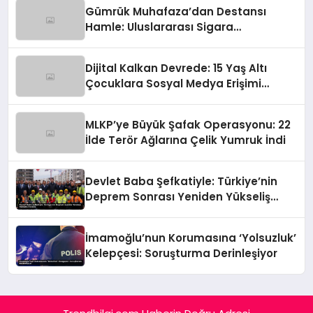
Gümrük Muhafaza’dan Destansı
Hamle: Uluslararası Sigara
Kaçakçılığına Çok Yönlü Tokat
Dijital Kalkan Devrede: 15 Yaş Altı
Çocuklara Sosyal Medya Erişimi
Sınırlanıyor!
MLKP’ye Büyük Şafak Operasyonu: 22
İlde Terör Ağlarına Çelik Yumruk İndi
Devlet Baba Şefkatiyle: Türkiye’nin
Deprem Sonrası Yeniden Yükseliş
Öyküsü
İmamoğlu’nun Korumasına ‘Yolsuzluk’
Kelepçesi: Soruşturma Derinleşiyor