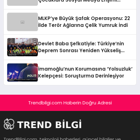
Sınırlanıyor!
MLKP’ye Büyük Şafak Operasyonu: 22
İlde Terör Ağlarına Çelik Yumruk İndi
Devlet Baba Şefkatiyle: Türkiye’nin
Deprem Sonrası Yeniden Yükseliş
Öyküsü
İmamoğlu’nun Korumasına ‘Yolsuzluk’
Kelepçesi: Soruşturma Derinleşiyor
Trendbilgi.com Haberin Doğru Adresi
TrendBilgi.com, teknoloji haberleri, güncel bilgiler ve