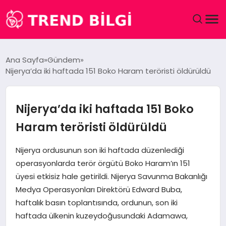
GÜNDEM
Ana Sayfa
Gündem
Nijerya’da iki haftada 151 Boko Haram teröristi öldürüldü
DÜNYA
EĞITIM
Nijerya’da iki haftada 151 Boko
Haram teröristi öldürüldü
EKONOMI
Nijerya ordusunun son iki haftada düzenlediği
MAGAZIN
operasyonlarda terör örgütü Boko Haram’ın 151
üyesi etkisiz hale getirildi. Nijerya Savunma Bakanlığı
SAĞLIK
Medya Operasyonları Direktörü Edward Buba,
haftalık basın toplantısında, ordunun, son iki
SPOR
haftada ülkenin kuzeydoğusundaki Adamawa,