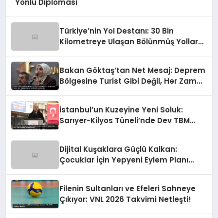
Yönlü Diplomasi
Türkiye’nin Yol Destanı: 30 Bin
Kilometreye Ulaşan Bölünmüş Yollar
ve Aşılmaz Direnç
Bakan Göktaş’tan Net Mesaj: Deprem
Bölgesine Turist Gibi Değil, Her Zaman
Kalıcı Destekle Gidiyoruz!
İstanbul’un Kuzeyine Yeni Soluk:
Sarıyer-Kilyos Tüneli’nde Dev TBM
Sondajı Tamamlandı!
Dijital Kuşaklara Güçlü Kalkan:
Çocuklar İçin Yepyeni Eylem Planı
Devrede
Filenin Sultanları ve Efeleri Sahneye
Çıkıyor: VNL 2026 Takvimi Netleşti!