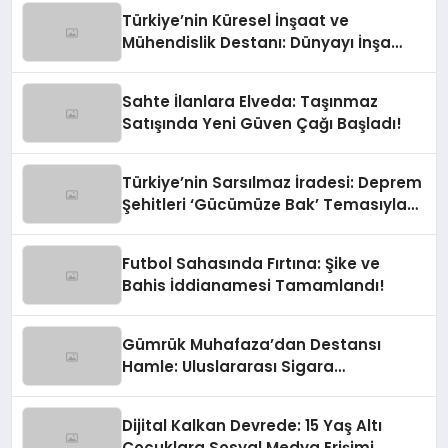
Türkiye’nin Küresel İnşaat ve
Mühendislik Destanı: Dünyayı İnşa
Eden Türk Eli
Sahte İlanlara Elveda: Taşınmaz
Satışında Yeni Güven Çağı Başladı!
Türkiye’nin Sarsılmaz İradesi: Deprem
Şehitleri ‘Gücümüze Bak’ Temasıyla
Anılıyor
Futbol Sahasında Fırtına: Şike ve
Bahis İddianamesi Tamamlandı!
Gümrük Muhafaza’dan Destansı
Hamle: Uluslararası Sigara
Kaçakçılığına Çok Yönlü Tokat
Dijital Kalkan Devrede: 15 Yaş Altı
Çocuklara Sosyal Medya Erişimi