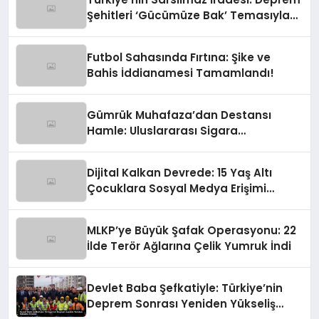
Şehitleri ‘Gücümüze Bak’ Temasıyla
Anılıyor
Futbol Sahasında Fırtına: Şike ve
Bahis İddianamesi Tamamlandı!
Gümrük Muhafaza’dan Destansı
Hamle: Uluslararası Sigara
Kaçakçılığına Çok Yönlü Tokat
Dijital Kalkan Devrede: 15 Yaş Altı
Çocuklara Sosyal Medya Erişimi
Sınırlanıyor!
MLKP’ye Büyük Şafak Operasyonu: 22
İlde Terör Ağlarına Çelik Yumruk İndi
Devlet Baba Şefkatiyle: Türkiye’nin
Deprem Sonrası Yeniden Yükseliş