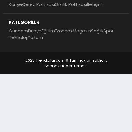
Künye
Çerez Politikası
Gizlilik Politikası
İletişim
KATEGORİLER
Gündem
Dünya
Eğitim
Ekonomi
Magazin
Sağlık
Spor
Teknoloji
Yaşam
2025 Trendbilgi.com © Tüm hakları saklıdır.
Seobaz Haber Teması