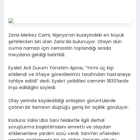
Zaria Merkez Cami, Nijerya’nın kuzeyindeki en büyük
şehirlerden biri olan Zaria’da bulunuyor. Olayın dün
cuma namazı için cemaatin toplandığı sırada
meydana geldiği belirtildi.
Eyalet Acil Durum Yönetim Ajansı, “Yirmi üç kişi
etkilendi ve itfaiye görevlilerimiz tarafından hastaneye
tahliye edildi” dedi. Eyalet yetkilileri caminin 1830’larda
inşa edildiğini söyledi.
Olay yerinde kaydedildiği anlaşılan görüntülerde
çatının bir kısmının düştüğü geniş bir açıklık görülüyor.
Kaduna Valisi Uba Sani felaketle ilgili derhal
soruşturma başlatılmasını emretti ve olaydan
etkilenenlere yardım sözü verdi. Sani’nin ofisinden
yapılan açıklamada bir ön ekibin Zaria’da olduğu