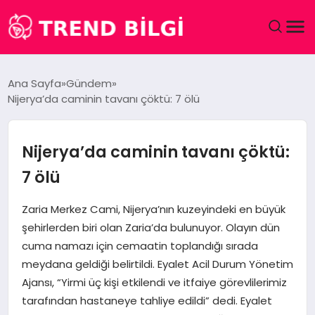
GÜNDEM
Ana Sayfa
Gündem
Nijerya’da caminin tavanı çöktü: 7 ölü
DÜNYA
EĞITIM
Nijerya’da caminin tavanı çöktü:
7 ölü
EKONOMI
Zaria Merkez Cami, Nijerya’nın kuzeyindeki en büyük
MAGAZIN
şehirlerden biri olan Zaria’da bulunuyor. Olayın dün
cuma namazı için cemaatin toplandığı sırada
SAĞLIK
meydana geldiği belirtildi. Eyalet Acil Durum Yönetim
Ajansı, “Yirmi üç kişi etkilendi ve itfaiye görevlilerimiz
SPOR
tarafından hastaneye tahliye edildi” dedi. Eyalet