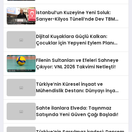
Kalıcı Destekle Gidiyoruz!
İstanbul’un Kuzeyine Yeni Soluk:
Sarıyer-Kilyos Tüneli’nde Dev TBM
Sondajı Tamamlandı!
Dijital Kuşaklara Güçlü Kalkan:
Çocuklar İçin Yepyeni Eylem Planı
Devrede
Filenin Sultanları ve Efeleri Sahneye
Çıkıyor: VNL 2026 Takvimi Netleşti!
Türkiye’nin Küresel İnşaat ve
Mühendislik Destanı: Dünyayı İnşa
Eden Türk Eli
Sahte İlanlara Elveda: Taşınmaz
Satışında Yeni Güven Çağı Başladı!
Türkiye’nin Sarsılmaz İradesi: Deprem