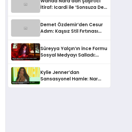
Wanda Nara’dan Şaşırtıcı
İtiraf: Icardi ile ‘Sonsuza Dek
Aile’ Kalacağız!
Demet Özdemir’den Cesur
Adım: Kaşsız Stil Fırtınası
Başladı!
Süreyya Yalçın’ın İnce Formu
Sosyal Medyayı Salladı:
Takipçiler Merak İçinde!
Kylie Jenner’dan
Sansasyonel Hamle: Nar
Taneli Kombiniyle
Gündemde!