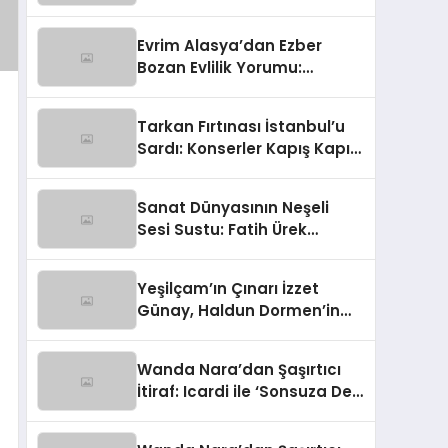
‘Galatasaray Maçında
Anons Yapacaktım!’
Evrim Alasya’dan Ezber
Bozan Evlilik Yorumu:
‘Doğamıza Aykırı!’
Tarkan Fırtınası İstanbul’u
Sardı: Konserler Kapış Kapış,
Biletler Kara Borsada!
Sanat Dünyasının Neşeli
Sesi Sustu: Fatih Ürek
Hayata Veda Etti
Yeşilçam’ın Çınarı İzzet
Günay, Haldun Dormen’in
Cenazesinde Yürekleri Ağza
Getirdi
Wanda Nara’dan Şaşırtıcı
İtiraf: Icardi ile ‘Sonsuza Dek
Aile’ Kalacağız!