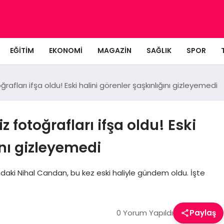
EĞITIM
EKONOMI
MAGAZIN
SAĞLIK
SPOR
rafları ifşa oldu! Eski halini görenler şaşkınlığını gizleyemedi
 fotoğrafları ifşa oldu! Eski
ını gizleyemedi
ndaki Nihal Candan, bu kez eski haliyle gündem oldu. İşte
0 Yorum Yapıldı
Paylaş