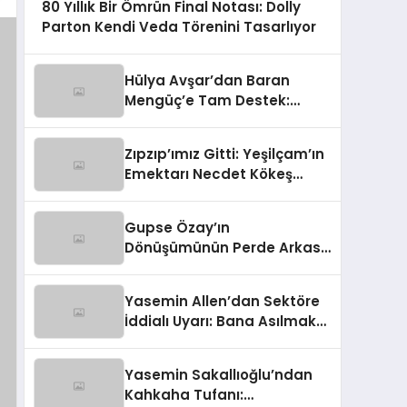
80 Yıllık Bir Ömrün Final Notası: Dolly
Parton Kendi Veda Törenini Tasarlıyor
Hülya Avşar’dan Baran
Mengüç’e Tam Destek:
‘Sahnenin Yeni İncisi, Dünya
Yıldızı Olmaya Aday!’
Zıpzıp’ımız Gitti: Yeşilçam’ın
Emektarı Necdet Kökeş
Hayata Gözlerini Yumdu
Gupse Özay’ın
Dönüşümünün Perde Arkası:
Kilo Kaybının Şaşırtıcı Nedeni
Ortaya Çıktı
Yasemin Allen’dan Sektöre
İddialı Uyarı: Bana Asılmak
Tehlikeli!
Yasemin Sakallıoğlu’ndan
Kahkaha Tufanı: