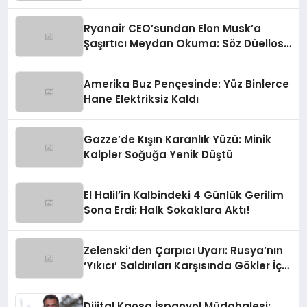
Talebi
Ryanair CEO’sundan Elon Musk’a
Şaşırtıcı Meydan Okuma: Söz Düellosu
Bilek Güreşine mi Dönüşüyor?
Amerika Buz Pençesinde: Yüz Binlerce
Hane Elektriksiz Kaldı
Gazze’de Kışın Karanlık Yüzü: Minik
Kalpler Soğuğa Yenik Düştü
El Halil’in Kalbindeki 4 Günlük Gerilim
Sona Erdi: Halk Sokaklara Aktı!
Zelenski’den Çarpıcı Uyarı: Rusya’nın
‘Yıkıcı’ Saldırıları Karşısında Gökler İçin
Acil Destek
Dijital Kaosa İspanyol Müdahalesi: