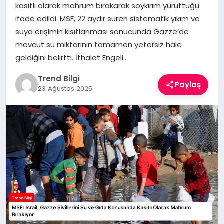
kasıtlı olarak mahrum bırakarak soykırım yürüttüğü
TEKNOLOJI
ifade edildi. MSF, 22 aydır süren sistematik yıkım ve
suya erişimin kısıtlanması sonucunda Gazze’de
YAŞAM
mevcut su miktarının tamamen yetersiz hale
geldiğini belirtti. İthalat Engeli…
Trend Bilgi
Paylaş
23 Ağustos 2025