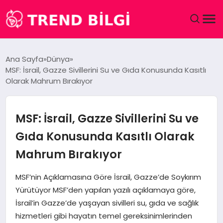
GÜNDEM
Ana Sayfa
Dünya
MSF: İsrail, Gazze Sivillerini Su ve Gıda Konusunda Kasıtlı
DÜNYA
Olarak Mahrum Bırakıyor
EĞITIM
MSF: İsrail, Gazze Sivillerini Su ve
EKONOMI
Gıda Konusunda Kasıtlı Olarak
Mahrum Bırakıyor
MAGAZIN
MSF’nin Açıklamasına Göre İsrail, Gazze’de Soykırım
SAĞLIK
Yürütüyor MSF’den yapılan yazılı açıklamaya göre,
İsrail’in Gazze’de yaşayan sivilleri su, gıda ve sağlık
SPOR
hizmetleri gibi hayatın temel gereksinimlerinden