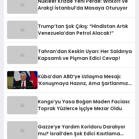
Nükleer Krizde Yeni Perde: Witkoff ve
Arakçi İstanbul’da Masaya Oturuyor
Trump’tan Şok Çıkış: “Hindistan Artık
Venezuela’dan Petrol Alacak!”
Tahran’dan Keskin Uyarı: Her Saldırıya
Kapsamlı ve Pişman Edici Cevap!
Küba’dan ABD’ye Uzlaşma Mesajı:
‘Konuşmaya Hazırız, Ama Şartlarımız
Var!’
Kongo’yu Yasa Boğan Maden Faciası:
Toprak Yüzlerce İşçiye Mezar Oldu
Gazze’ye Yardım Koridoru Daralıyor
mu? İsrail’den Şok Edici Kısıtlama