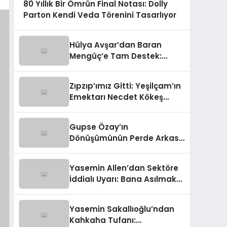
80 Yıllık Bir Ömrün Final Notası: Dolly
Parton Kendi Veda Törenini Tasarlıyor
Hülya Avşar’dan Baran
Mengüç’e Tam Destek:
‘Sahnenin Yeni İncisi, Dünya
Yıldızı Olmaya Aday!’
Zıpzıp’ımız Gitti: Yeşilçam’ın
Emektarı Necdet Kökeş
Hayata Gözlerini Yumdu
Gupse Özay’ın
Dönüşümünün Perde Arkası:
Kilo Kaybının Şaşırtıcı Nedeni
Ortaya Çıktı
Yasemin Allen’dan Sektöre
İddialı Uyarı: Bana Asılmak
Tehlikeli!
Yasemin Sakallıoğlu’ndan
Kahkaha Tufanı: