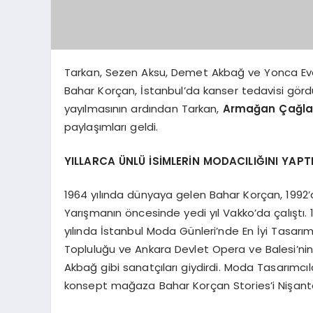
Tarkan, Sezen Aksu, Demet Akbağ ve Yonca Evcim
Bahar Korçan, İstanbul’da kanser tedavisi gör
yayılmasının ardından Tarkan,
Armağan Çağl
paylaşımları geldi.
YILLARCA ÜNLÜ İSİMLERİN MODACILIĞINI YAPT
1964 yılında dünyaya gelen Bahar Korçan, 1992’d
Yarışmanın öncesinde yedi yıl Vakko’da çalıştı. 1
yılında İstanbul Moda Günleri’nde En İyi Tasa
Topluluğu ve Ankara Devlet Opera ve Balesi’ni
Akbağ gibi sanatçıları giydirdi. Moda Tasarımcıl
konsept mağaza Bahar Korçan Stories’i Nişanta