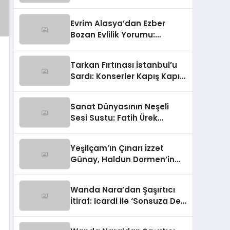
‘Galatasaray Maçında
Anons Yapacaktım!’
Evrim Alasya’dan Ezber
Bozan Evlilik Yorumu:
‘Doğamıza Aykırı!’
Tarkan Fırtınası İstanbul’u
Sardı: Konserler Kapış Kapış,
Biletler Kara Borsada!
Sanat Dünyasının Neşeli
Sesi Sustu: Fatih Ürek
Hayata Veda Etti
Yeşilçam’ın Çınarı İzzet
Günay, Haldun Dormen’in
Cenazesinde Yürekleri Ağza
Getirdi
Wanda Nara’dan Şaşırtıcı
İtiraf: Icardi ile ‘Sonsuza Dek
Aile’ Kalacağız!