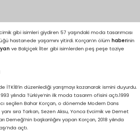
ik gibi isimleri giydiren 57 yaşındaki moda tasarımcısı
düğü hastanede yaşamını yitirdi. Korçan’ın ölüm
haber
inin
ayan
ve Balçiçek İlter gibi isimlerden peş peşe taziye
I
e İTKİB’in düzenlediği yarışmayı kazanarak ismini duyurdu.
993 yılında Türkiye’nin ilk moda tasarım ofisini açtı.1999
rımcı seçilen Bahar Korçan, o dönemde Modern Dans
n yanı sıra Tarkan, Sezen Aksu, Yonca Evcimik ve Demet
arı Derneği’nin başkanlığını yapan Korçan, 2018 yılında
şı’nda açtı.