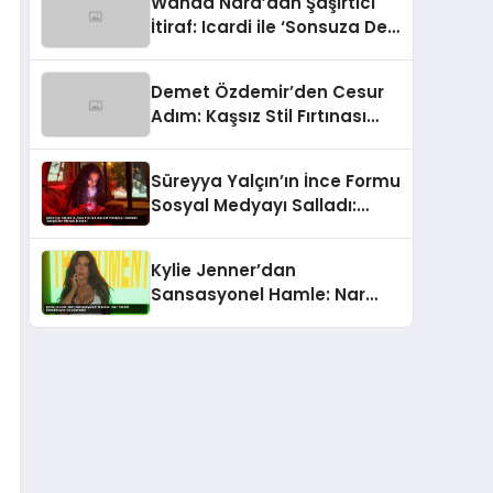
Wanda Nara’dan Şaşırtıcı
İtiraf: Icardi ile ‘Sonsuza Dek
Aile’ Kalacağız!
Demet Özdemir’den Cesur
Adım: Kaşsız Stil Fırtınası
Başladı!
Süreyya Yalçın’ın İnce Formu
Sosyal Medyayı Salladı:
Takipçiler Merak İçinde!
Kylie Jenner’dan
Sansasyonel Hamle: Nar
Taneli Kombiniyle
Gündemde!