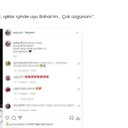
ar, ışıklar içinde uyu Bahar’ım… Çok üzgünüm.”