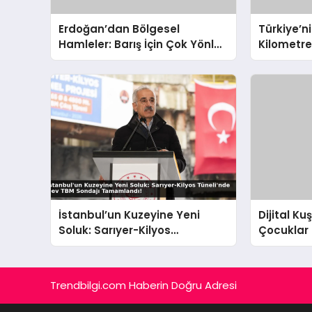
Erdoğan’dan Bölgesel
Türkiye’ni
Hamleler: Barış İçin Çok Yönlü
Kilometr
Diplomasi
Yollar ve
İstanbul’un Kuzeyine Yeni
Dijital K
Soluk: Sarıyer-Kilyos
Çocuklar 
Tüneli’nde Dev TBM Sondajı
Planı Dev
Tamamlandı!
Trendbilgi.com Haberin Doğru Adresi