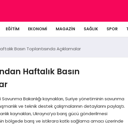
EĞITIM
EKONOMI
MAGAZIN
SAĞLIK
SPOR
aftalık Basın Toplantısında Açıklamalar
ndan Haftalık Basın
ar
lli Savunma Bakanlığı kaynakları, Suriye yönetiminin savunma
nışmanlık ve teknik destek çalışmalarının detaylarını paylaştı.
anlık kaynakları, Ukrayna’ya barış gücü gönderilmesi
e’nin bölgede barış ve istikrara katkı sağlama amacı üzerinde