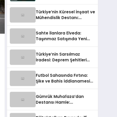
Takvimi Netleşti!
Türkiye’nin Küresel İnşaat ve
Mühendislik Destanı:
Dünyayı İnşa Eden Türk Eli
Sahte İlanlara Elveda:
Taşınmaz Satışında Yeni
Güven Çağı Başladı!
Türkiye’nin Sarsılmaz
İradesi: Deprem Şehitleri
‘Gücümüze Bak’ Temasıyla
Anılıyor
Futbol Sahasında Fırtına:
Şike ve Bahis İddianamesi
Tamamlandı!
Gümrük Muhafaza’dan
Destansı Hamle:
Uluslararası Sigara
Kaçakçılığına Çok Yönlü