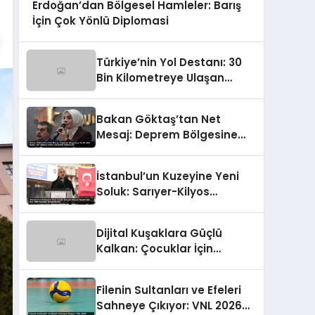
Erdoğan’dan Bölgesel Hamleler: Barış
İçin Çok Yönlü Diplomasi
Türkiye’nin Yol Destanı: 30
Bin Kilometreye Ulaşan
Bölünmüş Yollar ve Aşılmaz
Direnç
Bakan Göktaş’tan Net
Mesaj: Deprem Bölgesine
Turist Gibi Değil, Her Zaman
Kalıcı Destekle Gidiyoruz!
İstanbul’un Kuzeyine Yeni
Soluk: Sarıyer-Kilyos
Tüneli’nde Dev TBM Sondajı
Tamamlandı!
Dijital Kuşaklara Güçlü
Kalkan: Çocuklar İçin
Yepyeni Eylem Planı
Devrede
Filenin Sultanları ve Efeleri
Sahneye Çıkıyor: VNL 2026