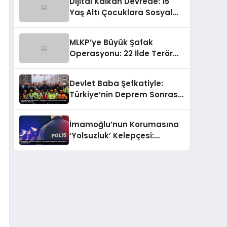
Dijital Kalkan Devrede: 15
Tokat
Yaş Altı Çocuklara Sosyal
Medya Erişimi Sınırlanıyor!
MLKP’ye Büyük Şafak
Operasyonu: 22 İlde Terör
Ağlarına Çelik Yumruk İndi
Devlet Baba Şefkatiyle:
Türkiye’nin Deprem Sonrası
Yeniden Yükseliş Öyküsü
İmamoğlu’nun Korumasına
‘Yolsuzluk’ Kelepçesi:
Soruşturma Derinleşiyor