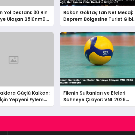
n Yol Destanı: 30 Bin
Bakan Göktaş’tan Net Mesaj:
eye Ulaşan Bölünmüş
Deprem Bölgesine Turist Gibi
 Aşılmaz Direnç
Değil, Her Zaman Kalıcı
Destekle Gidiyoruz!
uşaklara Güçlü Kalkan:
Filenin Sultanları ve Efeleri
İçin Yepyeni Eylem
Sahneye Çıkıyor: VNL 2026
rede
Takvimi Netleşti!