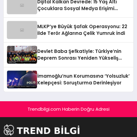
Dijital Kalkan Devrede: 15 Yaş Altı
Çocuklara Sosyal Medya Erişimi
Sınırlanıyor!
MLKP’ye Büyük Şafak Operasyonu: 22
İlde Terör Ağlarına Çelik Yumruk İndi
Devlet Baba Şefkatiyle: Türkiye’nin
Deprem Sonrası Yeniden Yükseliş
Öyküsü
İmamoğlu’nun Korumasına ‘Yolsuzluk’
Kelepçesi: Soruşturma Derinleşiyor
Trendbilgi.com Haberin Doğru Adresi