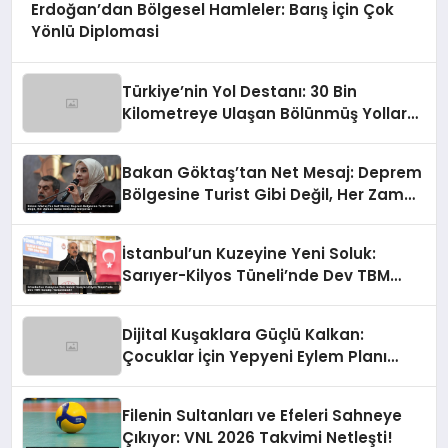
Erdoğan’dan Bölgesel Hamleler: Barış İçin Çok
Yönlü Diplomasi
Türkiye’nin Yol Destanı: 30 Bin
Kilometreye Ulaşan Bölünmüş Yollar
ve Aşılmaz Direnç
Bakan Göktaş’tan Net Mesaj: Deprem
Bölgesine Turist Gibi Değil, Her Zaman
Kalıcı Destekle Gidiyoruz!
İstanbul’un Kuzeyine Yeni Soluk:
Sarıyer-Kilyos Tüneli’nde Dev TBM
Sondajı Tamamlandı!
Dijital Kuşaklara Güçlü Kalkan:
Çocuklar İçin Yepyeni Eylem Planı
Devrede
Filenin Sultanları ve Efeleri Sahneye
Çıkıyor: VNL 2026 Takvimi Netleşti!