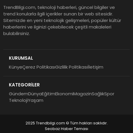
TrendBilgi.com, teknoloji haberleri, güncel bilgiler ve
trend konularla ilgili içerikler sunan bir web sitesidir.
Sitemizde en yeni teknolojik gelişmeleri, popüler kültür
haberlerini ve ilginizi çekebilecek çeşitli makaleleri
bulabilirsiniz.
KURUMSAL
Künye
Çerez Politikası
Gizlilik Politikası
İletişim
KATEGORİLER
Gündem
Dünya
Eğitim
Ekonomi
Magazin
Sağlık
Spor
Teknoloji
Yaşam
2025 Trendbilgi.com © Tüm hakları saklıdır.
Seobaz Haber Teması