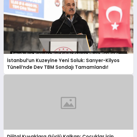
İstanbul’un Kuzeyine Yeni Soluk: Sarıyer-Kilyos
Tüneli’nde Dev TBM Sondajı Tamamlandı!
Dijital Kuşaklara Güçlü Kalkan: Çocuklar İçin