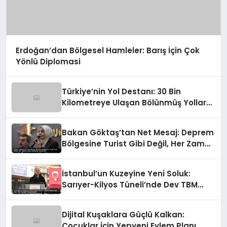
Erdoğan’dan Bölgesel Hamleler: Barış İçin Çok
Yönlü Diplomasi
Türkiye’nin Yol Destanı: 30 Bin
Kilometreye Ulaşan Bölünmüş Yollar
ve Aşılmaz Direnç
Bakan Göktaş’tan Net Mesaj: Deprem
Bölgesine Turist Gibi Değil, Her Zaman
Kalıcı Destekle Gidiyoruz!
İstanbul’un Kuzeyine Yeni Soluk:
Sarıyer-Kilyos Tüneli’nde Dev TBM
Sondajı Tamamlandı!
Dijital Kuşaklara Güçlü Kalkan:
Çocuklar İçin Yepyeni Eylem Planı