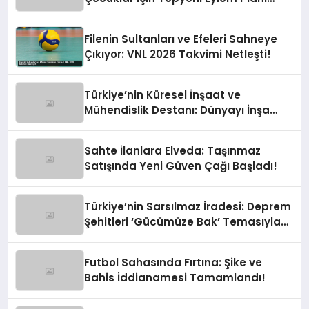
Devrede
Filenin Sultanları ve Efeleri Sahneye
Çıkıyor: VNL 2026 Takvimi Netleşti!
Türkiye’nin Küresel İnşaat ve
Mühendislik Destanı: Dünyayı İnşa
Eden Türk Eli
Sahte İlanlara Elveda: Taşınmaz
Satışında Yeni Güven Çağı Başladı!
Türkiye’nin Sarsılmaz İradesi: Deprem
Şehitleri ‘Gücümüze Bak’ Temasıyla
Anılıyor
Futbol Sahasında Fırtına: Şike ve
Bahis İddianamesi Tamamlandı!