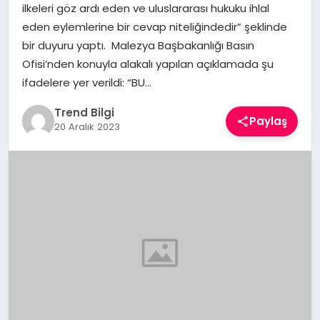
ilkeleri göz ardı eden ve uluslararası hukuku ihlal
TEKNOLOJI
eden eylemlerine bir cevap niteliğindedir” şeklinde
bir duyuru yaptı. Malezya Başbakanlığı Basın
YAŞAM
Ofisi’nden konuyla alakalı yapılan açıklamada şu
ifadelere yer verildi: “BU…
Trend Bilgi
Paylaş
20 Aralık 2023