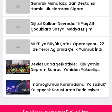
Gümrük Muhafaza’dan Destansı
Hamle: Uluslararası Sigara
Kaçakçılığına Çok Yönlü Tokat
Dijital Kalkan Devrede: 15 Yaş Altı
Çocuklara Sosyal Medya Erişimi
Sınırlanıyor!
MLKP’ye Büyük Şafak Operasyonu: 22
İlde Terör Ağlarına Çelik Yumruk İndi
Devlet Baba Şefkatiyle: Türkiye’nin
Deprem Sonrası Yeniden Yükseliş
Öyküsü
İmamoğlu’nun Korumasına ‘Yolsuzluk’
Kelepçesi: Soruşturma Derinleşiyor
Trendbilgi.com Haberin Doğru Adresi