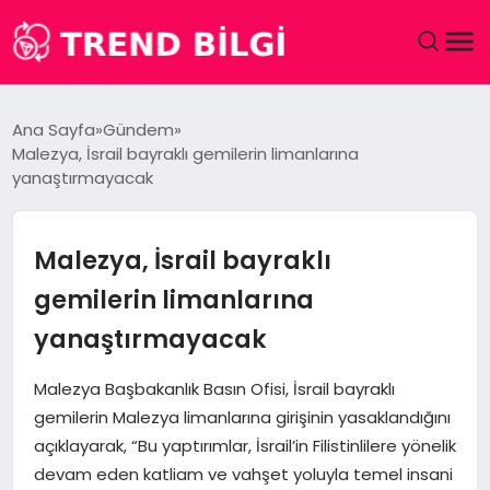
GÜNDEM
Ana Sayfa
Gündem
Malezya, İsrail bayraklı gemilerin limanlarına
DÜNYA
yanaştırmayacak
EĞITIM
Malezya, İsrail bayraklı
EKONOMI
gemilerin limanlarına
yanaştırmayacak
MAGAZIN
Malezya Başbakanlık Basın Ofisi, İsrail bayraklı
SAĞLIK
gemilerin Malezya limanlarına girişinin yasaklandığını
açıklayarak, “Bu yaptırımlar, İsrail’in Filistinlilere yönelik
SPOR
devam eden katliam ve vahşet yoluyla temel insani